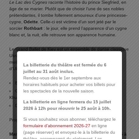
Le Lac des Cygnes
raconte l’histoire du prince Siegfried, en
âge de se marier. Plutôt que de choisir l’une de ses nobles
prétendantes, il tombe follement amoureux d’une princesse-
cygne,
Odette
. Celle-ci est victime d’un sort jeté par le
sorcier
Rothbart
: le jour, elle prend l’apparence d’un cygne
blanc et, la nuit, elle retrouve son apparence humaine.
Le Grand Ballet de Kiev est un ensemble de danse classique
Ukrainienne reconnu. Ses membres sont issus des
meilleures écoles de théâtre, d’opéras et de ballets
La billetterie du théâtre est fermée du 6
d’Ukraine.
juillet au 31 août inclus.
Rendez-vous dès le 1er septembre aux
Ballet en trois actes de P. Tchaikovski
horaires habituels pour acheter vos billets pour
les spectacles de la nouvelle saison.
Chorégraphie Marius Petipa Etoiles : A. Sotyanov et E.
Khukar
La billetterie en ligne fermera du 15 juillet
Direction A. Stoyanov
2026 à 12h pour réouvrir le 25 août à 10h.
Si vous souhaitez vous abonner, téléchargez le
Proposé par
Music For Ever Production
formulaire d’abonnement 2026-27
en ligne
(page réserver) et envoyez-le à la billetterie du
Mardi 21 janvier 2025 à 20h – Mercredi 22 janvier 2025 à
théâtre, accompagné du règlement. Les