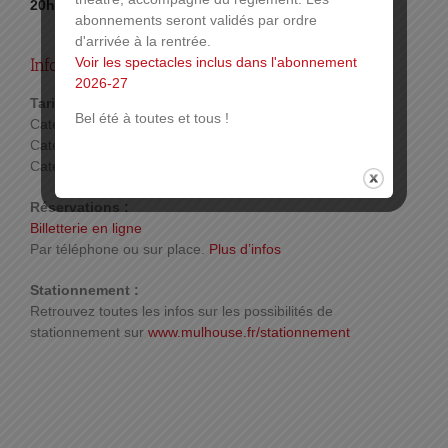
20h
abonnements seront validés par ordre
d'arrivée à la rentrée.
Voir les spectacles inclus dans l'abonnement
Infos pratiques :
2026-27
Tarif :
Bel été à toutes et tous !
Catégorie 1: 42 €
Catégorie 2: 37 €
Catégorie 3: 24 €
Réservations :
Billetterie en ligne
Par téléphone ou sur place.
Plus d’infos
Stationnement :
Retrouvez toutes les infos sur les possibilités de
stationnement sur
www.mulhouse.fr/stationnement