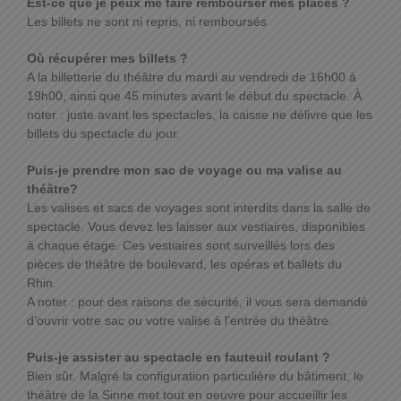
Est-ce que je peux me faire rembourser mes places ?
Les billets ne sont ni repris, ni remboursés
Où récupérer mes billets ?
A la billetterie du théâtre du mardi au vendredi de 16h00 à
19h00, ainsi que 45 minutes avant le début du spectacle. À
noter : juste avant les spectacles, la caisse ne délivre que les
billets du spectacle du jour.
Puis-je prendre mon sac de voyage ou ma valise au
théâtre?
Les valises et sacs de voyages sont interdits dans la salle de
spectacle. Vous devez les laisser aux vestiaires, disponibles
à chaque étage. Ces vestiaires sont surveillés lors des
pièces de théâtre de boulevard, les opéras et ballets du
Rhin.
A noter : pour des raisons de sécurité, il vous sera demandé
d’ouvrir votre sac ou votre valise à l’entrée du théâtre.
Puis-je assister au spectacle en fauteuil roulant ?
Bien sûr. Malgré la configuration particulière du bâtiment, le
théâtre de la Sinne met tout en oeuvre pour accueillir les