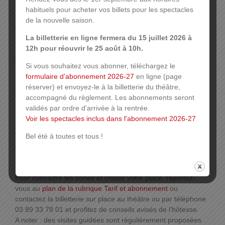
habituels pour acheter vos billets pour les spectacles
de la nouvelle saison.
Train :
la gare se situe à 5 minutes à pied du théâtre.
La billetterie en ligne fermera du 15 juillet 2026 à
Bus :
Ligne 15 – arrêt Wicky
12h pour réouvrir le 25 août à 10h.
Ligne 14, 18, 58 – arrêt République
Vélocité :
station n° 18 – 14 avenue Auguste Wicky
Si vous souhaitez vous abonner, téléchargez le
Station n° 10 – rue de la Sinne devant l’église Sainte-Etienne
formulaire d’abonnement 2026-27
en ligne (page
A vélo :
des arceaux vélos sont disponibles à côté du théâtre
réserver) et envoyez-le à la billetterie du théâtre,
de la Sinne
accompagné du règlement. Les abonnements seront
Citiz :
station Trois rois, 10 Rue Jacques Preiss ou Mulhouse
validés par ordre d'arrivée à la rentrée.
Gare 8 avenue du général Leclerc. Plus d’infos
Voir les spectacles inclus dans l'abonnement 2026-27
Toutes les places sont-elles identiques ? Comment
Bel été à toutes et tous !
choisir ma place ?
Il existe 4 zones dans le théâtre : la zone 1 offrant le plus
d’avantage, la zone 4 ne permettant pas une vue optimale.
Pour connaître les zones et choisir votre place, reportez-
vous au
plan de la rubrique Tarif et abonnement
ou
contactez la billetterie sur place au théâtre ou par téléphone
03 89 33 78 01 et profitez de conseils avisés de l’hôtesse.
A noter : des visites guidées sont régulièrement proposées