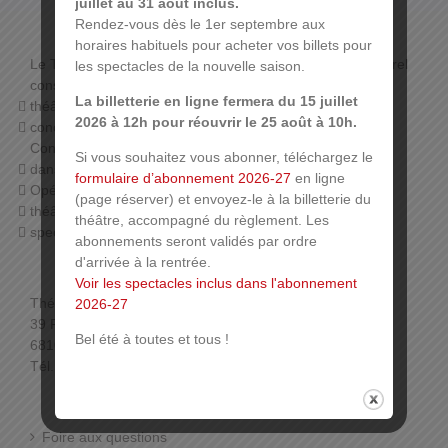
juillet au 31 août inclus.
Rendez-vous dès le 1er septembre aux
horaires habituels pour acheter vos billets pour
Le THÉÂTRE DE LA SINNE propose un programme culturel
les spectacles de la nouvelle saison.
constitué de :
La billetterie en ligne fermera du 15 juillet
théâtre de boulevard,
2026 à 12h pour réouvrir le 25 août à 10h.
concerts (orchestre symphonique de Mulhouse,
Conservatoire, harmonies…),
Si vous souhaitez vous abonner, téléchargez le
danse (Ballet du Rhin, associations),
formulaire d’abonnement 2026-27
en ligne
Opéra,
(page réserver) et envoyez-le à la billetterie du
théâtre jeune public,
théâtre, accompagné du règlement. Les
spectacles associatifs…
abonnements seront validés par ordre
d'arrivée à la rentrée.
Voir les spectacles inclus dans l'abonnement
Théâtre de la Sinne
2026-27
39 Rue de la Sinne
Bel été à toutes et tous !
68100 Mulhouse
Tél. : 03 89 33 78 01 (Billetterie)
Foire aux questions