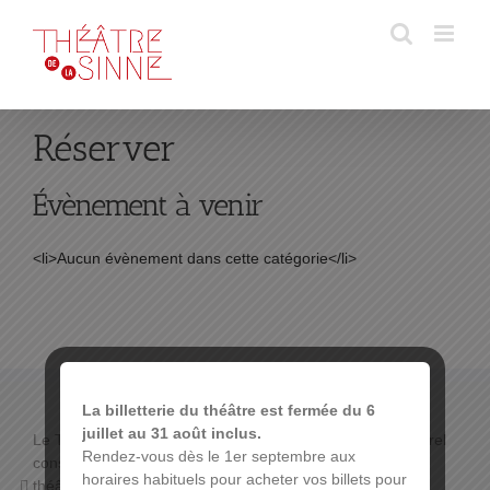
Passer
au
contenu
Réserver
Évènement à venir
<li>Aucun évènement dans cette catégorie</li>
La billetterie du théâtre est fermée du 6
juillet au 31 août inclus.
Le THÉÂTRE DE LA SINNE propose un programme culturel
Rendez-vous dès le 1er septembre aux
constitué de :
horaires habituels pour acheter vos billets pour
théâtre de boulevard,