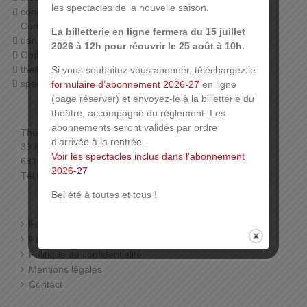
les spectacles de la nouvelle saison.
concerts (orchestre symphonique de Mulhouse,
Conservatoire, harmonies…),
La billetterie en ligne fermera du 15 juillet
danse (Ballet du Rhin, associations),
2026 à 12h pour réouvrir le 25 août à 10h.
Opéra,
théâtre jeune public,
Si vous souhaitez vous abonner, téléchargez le
spectacles associatifs…
formulaire d’abonnement 2026-27
en ligne
(page réserver) et envoyez-le à la billetterie du
théâtre, accompagné du règlement. Les
abonnements seront validés par ordre
Théâtre de la Sinne
d'arrivée à la rentrée.
39 Rue de la Sinne
Voir les spectacles inclus dans l'abonnement
68100 Mulhouse
2026-27
Tél. : 03 89 33 78 01 (Billetterie)
Bel été à toutes et tous !
Foire aux questions
Facebook
Politique de confidentialité
Mentions légales
Contact