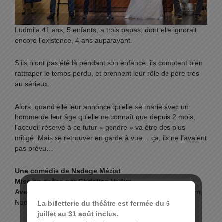
Ludmila 41 ans, 5 enfants, a trois papas, dont elle ignorait
encore l’existence, 4 ans auparavant.
S’ils n’ont pas été là pendant son enfance, ils comptent bien
rattraper le temps perdu, et prennent leur rôle de père très
au sérieux.
Alors, quand elle leur annonce qu’elle se marie avec un
homme de leur âge qu’elle ne connaît que depuis 2 mois,
l’accueil réservé à ce futur « gendre » va être des plus
mitigé. Mais se retrouver en garde à vue… ça, ils ne l’avaient
pas prévu…
Une comédie de Nadege Méziat
Mise en scène par Christian Vadim
Avec
: Edouard Montoute, Paul Belmondo, Christian Vadim,
Nadège Méziat, Bernard Fructus, Jessica Mompiou
La billetterie du théâtre est fermée du 6
juillet au 31 août inclus.