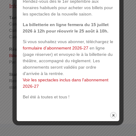
Rendez-vous dès le 1er septembre aux
Infos pratiques :
horaires habituels pour acheter vos billets pour
les spectacles de la nouvelle saison.
Tarif :
Catégorie 1: 40 €
La billetterie en ligne fermera du 15 juillet
Catégorie 2: 36 €
2026 à 12h pour réouvrir le 25 août à 10h.
Catégorie 3: 24 €
Si vous souhaitez vous abonner, téléchargez le
formulaire d’abonnement 2026-27
en ligne
Réservations :
(page réserver) et envoyez-le à la billetterie du
Billetterie en ligne
théâtre, accompagné du règlement. Les
Par téléphone ou sur place.
Plus d’infos
abonnements seront validés par ordre
d'arrivée à la rentrée.
Stationnement :
Voir les spectacles inclus dans l'abonnement
Retrouvez toutes les infos sur les possibilités de
2026-27
stationnement sur
www.mulhouse.fr/stationnement
Bel été à toutes et tous !