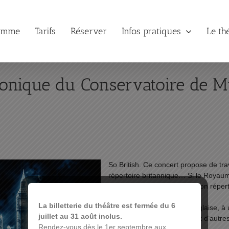
amme
Tarifs
Réserver
Infos pratiques
Le th
onique du Conservatoire de M
So British. Ce concert propose de tr
répertoire britannique… Si le Royau
une terre de musique pop, son réper
hits !
La billetterie du théâtre est fermée du 6
Préparez-vous, à l’heure anglaise, à
juillet au 31 août inclus.
avec des œuvres célèbres et d’autres
Rendez-vous dès le 1er septembre aux