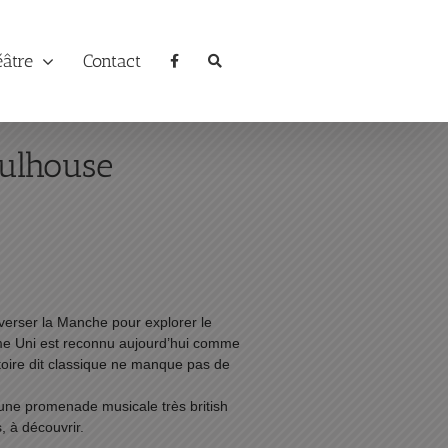
éâtre
Contact
ulhouse
averser la Manche pour explorer le
me Uni est reconnu aujourd’hui comme
toire dit classique ne manque pas de
 une promenade musicale très british
, à découvrir.