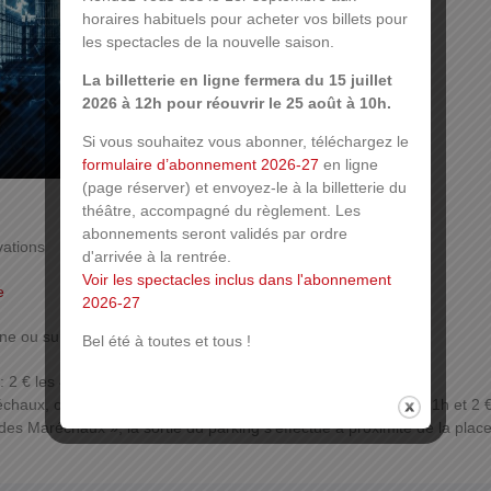
horaires habituels pour acheter vos billets pour
les spectacles de la nouvelle saison.
La billetterie en ligne fermera du 15 juillet
2026 à 12h pour réouvrir le 25 août à 10h.
Si vous souhaitez vous abonner, téléchargez le
formulaire d’abonnement 2026-27
en ligne
(page réserver) et envoyez-le à la billetterie du
théâtre, accompagné du règlement. Les
abonnements seront validés par ordre
vations
d'arrivée à la rentrée.
Voir les spectacles inclus dans l'abonnement
e
2026-27
one ou sur place.
Plus d’infos
Bel été à toutes et tous !
 2 € les 4h,
haux, ouvert tous les jours 24h sur 24h. Forfait 1 € de 19h à 1h et 2 
es Maréchaux », la sortie du parking s’effectue à proximité de la plac