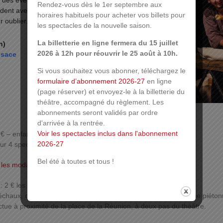
à des évènements qui le dépassent, fragile entre les
Rendez-vous dès le 1er septembre aux
ident avec cynisme ou dérision, Œdipe se débat, les
horaires habituels pour acheter vos billets pour
 oublier. Mais le peut-il ?
les spectacles de la nouvelle saison.
La billetterie en ligne fermera du 15 juillet
n)
2026 à 12h pour réouvrir le 25 août à 10h.
lsace
Si vous souhaitez vous abonner, téléchargez le
formulaire d’abonnement 2026-27
en ligne
(page réserver) et envoyez-le à la billetterie du
théâtre, accompagné du règlement. Les
abonnements seront validés par ordre
d'arrivée à la rentrée.
Voir les spectacles inclus dans l'abonnement
 € – enfant : 9 €
2026-27
 4 spectacles : adulte : 40 € – enfant : 32 €
Bel été à toutes et tous !
 les modalités de réservation
 2 € les 4h,
chaux, ouvert tous les jours 24h sur 24h. En empruntant l’issue piéton
ctue à proximité de la place de la Réunion, à deux pas du théâtre.