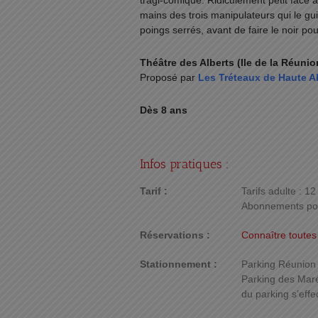
tragi-comique. Ridiculement petit face 
mains des trois manipulateurs qui le gu
poings serrés, avant de faire le noir pour
Théâtre des Alberts (Ile de la Réunio
Proposé par
Les Tréteaux de Haute A
Dès 8 ans
Infos pratiques :
Tarif :
Tarifs adulte : 12
Abonnements pour
Réservations :
Connaître toutes
Stationnement :
Parking Réunion :
Parking des Maré
du parking s’effe