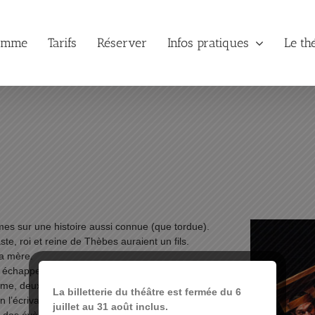
amme
Tarifs
Réserver
Infos pratiques
Le th
es sur une histoire aussi connue (que tordue).
te, roi et reine de Thèbes auraient un fils.
sa mère.
il échapper à ce destin ?
emme, deux hommes et une poignée d’étranges
La billetterie du théâtre est fermée du 6
en l’écrivant, le chemin de la destinée de ce héros
juillet au 31 août inclus.