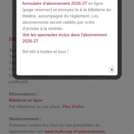
formulaire d’abonnement 2026-27
en ligne
(page réserver) et envoyez-le à la billetterie du
théâtre, accompagné du règlement. Les
abonnements seront validés par ordre
d'arrivée à la rentrée.
Voir les spectacles inclus dans l'abonnement
Infos pratiques :
2026-27
Tarif :
Bel été à toutes et tous !
Tarif plein : 25€
Tarif réduit : 20€ (Enfants de moins de 18 ans,
Carte d’Invalidité, Carte Passe Temps, Carte
Comité d’Entreprises, Etc… (sur présentation d’un
justificatif)
Réservations :
Billetterie en ligne
Par téléphone ou sur place.
Plus d’infos
Stationnement :
Retrouvez toutes les infos sur les possibilités de
stationnement sur
www.mulhouse.fr/stationnement