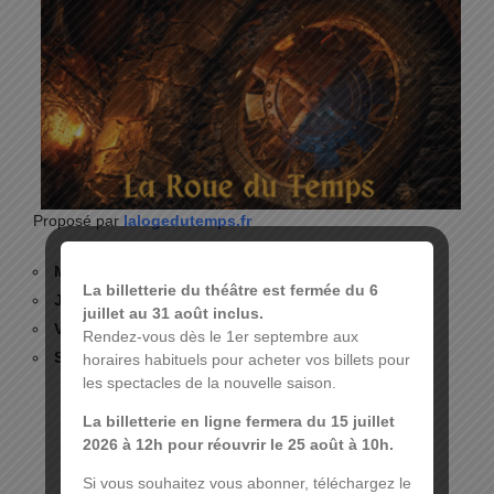
Proposé par
lalogedutemps.fr
Mercredi 19 février 2025 à 15h
La billetterie du théâtre est fermée du 6
Jeudi 20 février 2025 à 20h
juillet au 31 août inclus.
Vendredi 21 février 2025 à 20h
Rendez-vous dès le 1er septembre aux
Samedi 22 février 2025 à 20h
horaires habituels pour acheter vos billets pour
les spectacles de la nouvelle saison.
La billetterie en ligne fermera du 15 juillet
2026 à 12h pour réouvrir le 25 août à 10h.
Si vous souhaitez vous abonner, téléchargez le