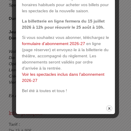
horaires habituels pour acheter vos billets pour
Spering.
les spectacles de la nouvelle saison.
Durée : 3h entracte compris
La billetterie en ligne fermera du 15 juillet
2026 à 12h pour réouvrir le 25 août à 10h.
Jeudi 5 et vendredi 6 janvier à 20h.
Si vous souhaitez vous abonner, téléchargez le
Dimanche 8 janvier à 15h.
formulaire d’abonnement 2026-27
en ligne
(page réserver) et envoyez-le à la billetterie du
Wolfgang Amadeus Mozart
théâtre, accompagné du règlement. Les
Die Zauberflöte
abonnements seront validés par ordre
Opéra en deux actes.
d'arrivée à la rentrée.
Livret d’Emanuel Schikaneder.
Voir les spectacles inclus dans l'abonnement
Créé le 30 septembre 1791 au Theater auf der Wieden à
2026-27
Vienne.
Bel été à toutes et tous !
En allemand, s
urtitré en français et en allemand
Infos pratiques :
Tarif :
De 15 à 90€