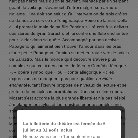
naît pas héros mais qu’on le devient. Menacé par un serpent
géant, le voilà qui s’évanouit d’effroi malgré son armure
rutilante. Il ne doit son salut qu’à l’intervention de trois drôles
de dames au service de l’énigmatique Reine de la nuit. Celle-
ci lui promet la main de sa fille Pamina s’il réussit à la délivrer
des sbires du tyran Sarastro et lui confie une flûte enchantée
pour l’aider dans sa quête. Accompagné par son acolyte
Papageno qui aimerait bien trouver l’amour dans les bras
d’une petite Papagena, Tamino se met en route vers le palais
de Sarastro. Mais le monde qu’il découvre s’avère plus
complexe que celui des contes de fées. « Comédie féerique
», « opéra symbolique » ou « conte allégorique » : les
expressions ne manquent pas pour qualifier
La Flûte
enchantée
, tant l’œuvre propose de niveaux de lecture et se
prête à de multiples interprétations. Dans son ultime opéra,
Mozart s’est accordé la plus grande liberté et n’a pas hésité
à mélanger les styles et les registres pour assembler une
splendide mosaïque, tout en contrastes mais d’une grande
cohérence. Venu du monde du théâtre et de la marionnette,
La billetterie du théâtre est fermée du 6
le metteur en scène Johanny Bert s’empare avec malice de
juillet au 31 août inclus.
cet univers foisonnant dans un spectacle qui se joue des
Rendez-vous dès le 1er septembre aux
codes et des préjugés, avec la complicité du chef Andreas