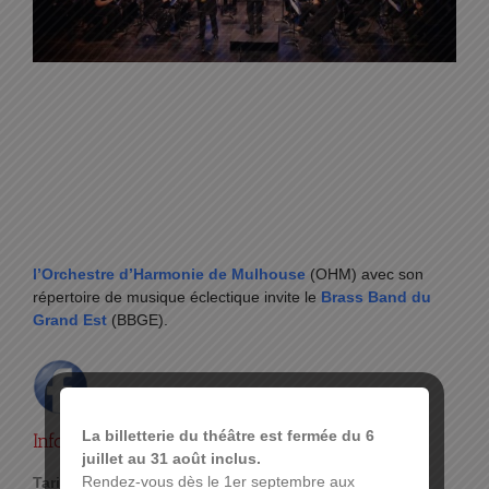
l’Orchestre d’Harmonie de Mulhouse
(OHM) avec son
répertoire de musique éclectique invite le
Brass Band du
Grand Est
(BBGE).
La billetterie du théâtre est fermée du 6
Infos pratiques :
juillet au 31 août inclus.
Rendez-vous dès le 1er septembre aux
Tarif :