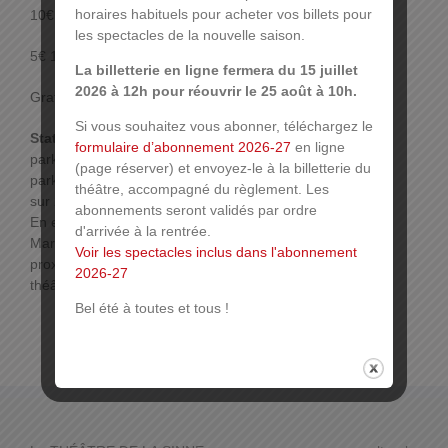
horaires habituels pour acheter vos billets pour
10€ normal
les spectacles de la nouvelle saison.
5€ 18-6 ans
La billetterie en ligne fermera du 15 juillet
2026 à 12h pour réouvrir le 25 août à 10h.
Gratuit -6ans
Si vous souhaitez vous abonner, téléchargez le
Stationnement :
formulaire d’abonnement 2026-27
en ligne
parking Réunion : 2 € les 4h,
(page réserver) et envoyez-le à la billetterie du
parking des Maréchaux, ouvert tous les jours 24h
théâtre, accompagné du règlement. Les
sur 24h. Forfait 1 € de 19h à 1h et 2 € de 1h à 7h.
abonnements seront validés par ordre
En empruntant l’issue piétonne « Cour des
d'arrivée à la rentrée.
Maréchaux », la sortie du parking s’effectue à
Voir les spectacles inclus dans l'abonnement
proximité de la place de la Réunion, à deux pas du
2026-27
théâtre.
Bel été à toutes et tous !