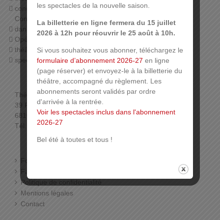
les spectacles de la nouvelle saison.
concerts (orchestre symphonique de Mulhouse,
Conservatoire, harmonies…),
La billetterie en ligne fermera du 15 juillet
danse (Ballet du Rhin, associations),
2026 à 12h pour réouvrir le 25 août à 10h.
Opéra,
théâtre jeune public,
Si vous souhaitez vous abonner, téléchargez le
spectacles associatifs…
formulaire d’abonnement 2026-27
en ligne
(page réserver) et envoyez-le à la billetterie du
théâtre, accompagné du règlement. Les
abonnements seront validés par ordre
Théâtre de la Sinne
d'arrivée à la rentrée.
39 Rue de la Sinne
Voir les spectacles inclus dans l'abonnement
68100 Mulhouse
2026-27
Tél. : 03 89 33 78 01 (Billetterie)
Bel été à toutes et tous !
Foire aux questions
Facebook
Politique de confidentialité
Mentions légales
Contact