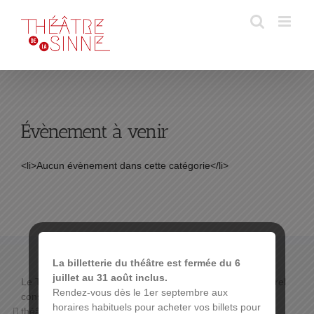
Passer
au
contenu
Évènement à venir
<li>Aucun évènement dans cette catégorie</li>
La billetterie du théâtre est fermée du 6
juillet au 31 août inclus.
Le THÉÂTRE DE LA SINNE propose un programme culturel
Rendez-vous dès le 1er septembre aux
constitué de :
horaires habituels pour acheter vos billets pour
théâtre de boulevard,