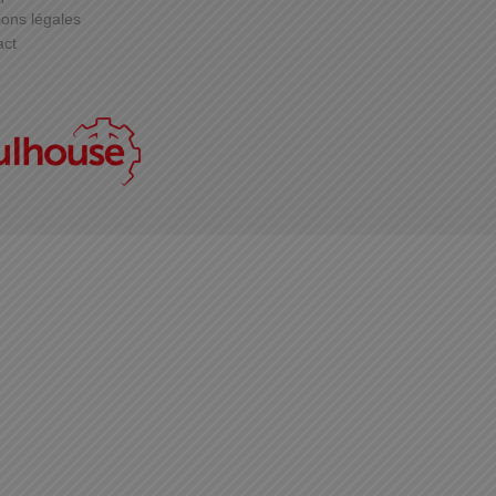
ons légales
act