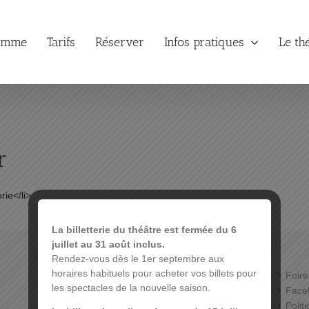
amme
Tarifs
Réserver
Infos pratiques
Le th
r
ie</li>
La billetterie du théâtre est fermée du 6
juillet au 31 août inclus.
Rendez-vous dès le 1er septembre aux
horaires habituels pour acheter vos billets pour
Théâtre de la Sinne
Foire
les spectacles de la nouvelle saison.
39 Rue de la Sinne
Face
68100 Mulhouse
Polit