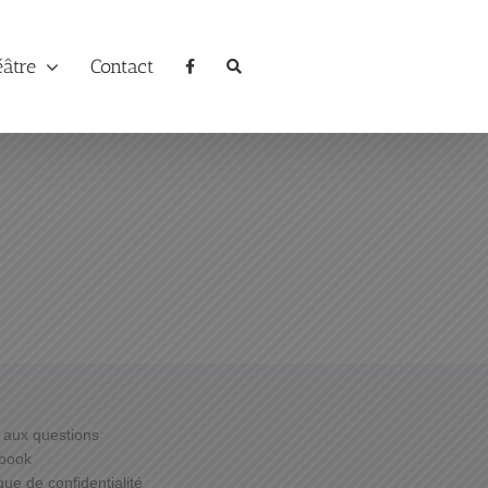
éâtre
Contact
 aux questions
book
ique de confidentialité