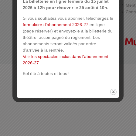
La billetterie en ligne fermera du 15 juillet
Tél. : 03 89 33 78 01 (Billetterie)
Menti
2026 à 12h pour réouvrir le 25 août à 10h.
,
Cont
Si vous souhaitez vous abonner, téléchargez le
formulaire d’abonnement 2026-27
en ligne
(page réserver) et envoyez-le à la billetterie du
théâtre, accompagné du règlement. Les
abonnements seront validés par ordre
d'arrivée à la rentrée.
Voir les spectacles inclus dans l'abonnement
2026-27
Bel été à toutes et tous !