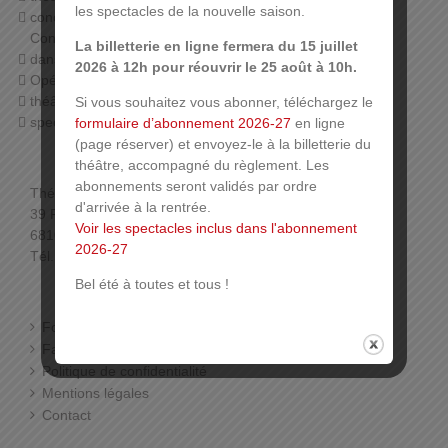
les spectacles de la nouvelle saison.
concerts (orchestre symphonique de Mulhouse,
Conservatoire, harmonies…),
La billetterie en ligne fermera du 15 juillet
danse (Ballet du Rhin, associations),
2026 à 12h pour réouvrir le 25 août à 10h.
Opéra,
théâtre jeune public,
Si vous souhaitez vous abonner, téléchargez le
spectacles associatifs…
formulaire d’abonnement 2026-27
en ligne
(page réserver) et envoyez-le à la billetterie du
théâtre, accompagné du règlement. Les
abonnements seront validés par ordre
Théâtre de la Sinne
d'arrivée à la rentrée.
39 Rue de la Sinne
Voir les spectacles inclus dans l'abonnement
68100 Mulhouse
2026-27
Tél. : 03 89 33 78 01 (Billetterie)
Bel été à toutes et tous !
Foire aux questions
Facebook
Politique de confidentialité
Mentions légales
Contact