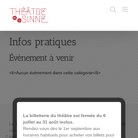
Passer
au
contenu
Infos pratiques
Évènement à venir
<li>Aucun évènement dans cette catégorie</li>
La billetterie du théâtre est fermée du 6
juillet au 31 août inclus.
Le THÉÂTRE DE LA SINNE propose un programme culturel
Rendez-vous dès le 1er septembre aux
constitué de :
horaires habituels pour acheter vos billets pour
théâtre de boulevard,