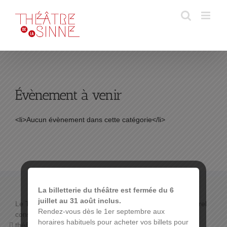
Passer
au
contenu
Évènement à venir
<li>Aucun évènement dans cette catégorie</li>
La billetterie du théâtre est fermée du 6
juillet au 31 août inclus.
Le THÉÂTRE DE LA SINNE propose un programme culturel
Rendez-vous dès le 1er septembre aux
constitué de :
horaires habituels pour acheter vos billets pour
théâtre de boulevard,