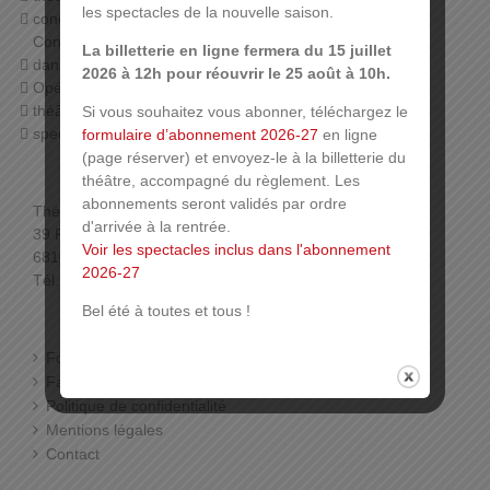
les spectacles de la nouvelle saison.
concerts (orchestre symphonique de Mulhouse,
Conservatoire, harmonies…),
La billetterie en ligne fermera du 15 juillet
danse (Ballet du Rhin, associations),
2026 à 12h pour réouvrir le 25 août à 10h.
Opéra,
théâtre jeune public,
Si vous souhaitez vous abonner, téléchargez le
spectacles associatifs…
formulaire d’abonnement 2026-27
en ligne
(page réserver) et envoyez-le à la billetterie du
théâtre, accompagné du règlement. Les
abonnements seront validés par ordre
Théâtre de la Sinne
d'arrivée à la rentrée.
39 Rue de la Sinne
Voir les spectacles inclus dans l'abonnement
68100 Mulhouse
2026-27
Tél. : 03 89 33 78 01 (Billetterie)
Bel été à toutes et tous !
Foire aux questions
Facebook
Politique de confidentialité
Mentions légales
Contact