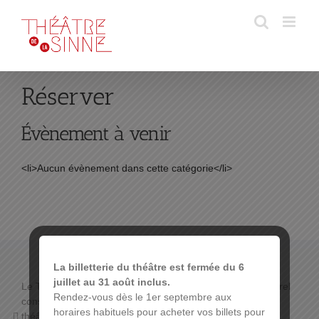
Passer
au
contenu
Réserver
Évènement à venir
<li>Aucun évènement dans cette catégorie</li>
La billetterie du théâtre est fermée du 6
juillet au 31 août inclus.
Le THÉÂTRE DE LA SINNE propose un programme culturel
Rendez-vous dès le 1er septembre aux
constitué de :
horaires habituels pour acheter vos billets pour
théâtre de boulevard,