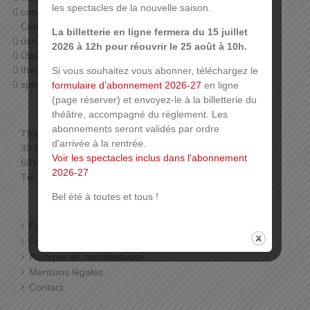
les spectacles de la nouvelle saison.
concerts (orchestre symphonique de Mulhouse,
Conservatoire, harmonies…),
La billetterie en ligne fermera du 15 juillet
danse (Ballet du Rhin, associations),
2026 à 12h pour réouvrir le 25 août à 10h.
Opéra,
théâtre jeune public,
Si vous souhaitez vous abonner, téléchargez le
spectacles associatifs…
formulaire d’abonnement 2026-27
en ligne
(page réserver) et envoyez-le à la billetterie du
théâtre, accompagné du règlement. Les
abonnements seront validés par ordre
Théâtre de la Sinne
d'arrivée à la rentrée.
39 Rue de la Sinne
Voir les spectacles inclus dans l'abonnement
68100 Mulhouse
2026-27
Tél. : 03 89 33 78 01 (Billetterie)
Bel été à toutes et tous !
Foire aux questions
Facebook
Politique de confidentialité
Mentions légales
Contact