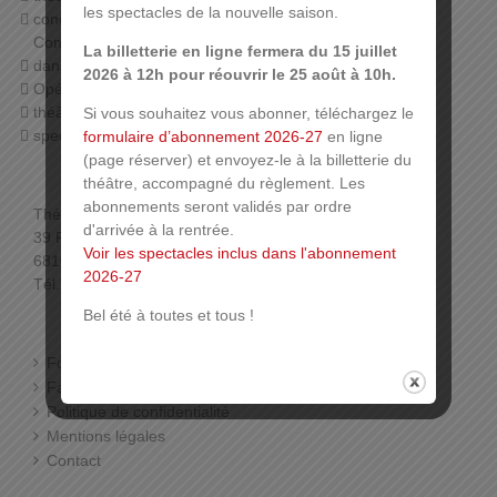
les spectacles de la nouvelle saison.
concerts (orchestre symphonique de Mulhouse,
Conservatoire, harmonies…),
La billetterie en ligne fermera du 15 juillet
danse (Ballet du Rhin, associations),
2026 à 12h pour réouvrir le 25 août à 10h.
Opéra,
théâtre jeune public,
Si vous souhaitez vous abonner, téléchargez le
spectacles associatifs…
formulaire d’abonnement 2026-27
en ligne
(page réserver) et envoyez-le à la billetterie du
théâtre, accompagné du règlement. Les
abonnements seront validés par ordre
Théâtre de la Sinne
d'arrivée à la rentrée.
39 Rue de la Sinne
Voir les spectacles inclus dans l'abonnement
68100 Mulhouse
2026-27
Tél. : 03 89 33 78 01 (Billetterie)
Bel été à toutes et tous !
Foire aux questions
Facebook
Politique de confidentialité
Mentions légales
Contact