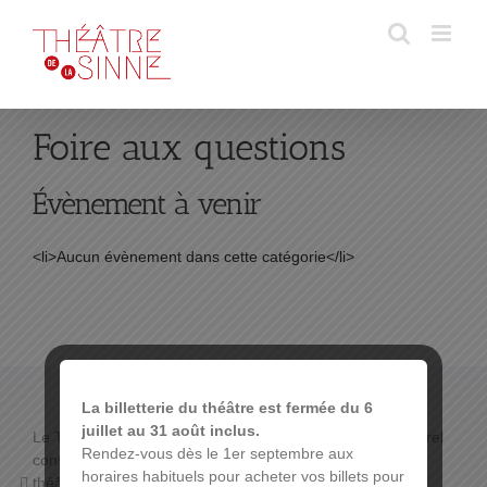
Passer
au
contenu
Foire aux questions
Évènement à venir
<li>Aucun évènement dans cette catégorie</li>
La billetterie du théâtre est fermée du 6
juillet au 31 août inclus.
Le THÉÂTRE DE LA SINNE propose un programme culturel
Rendez-vous dès le 1er septembre aux
constitué de :
horaires habituels pour acheter vos billets pour
théâtre de boulevard,