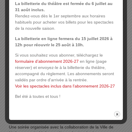
La billetterie du théâtre est fermée du 6 juillet au
31 août inclus.
Rendez-vous dès le 1er septembre aux horaires
habituels pour acheter vos billets pour les spectacles
métrages
de la nouvelle saison.
Passez du côté des spectateurs. Deux courts-métrages vous
La billetterie en ligne fermera du 15 juillet 2026 à
sont proposés :
Vagues à l’âme
, suivi de
Départ en fanfare
,
12h pour réouvrir le 25 août à 10h.
le court-métrage d’Olivier Arnold tourné en avril 2019 et
Si vous souhaitez vous abonner, téléchargez le
projeté en exclusivité.
formulaire d’abonnement 2026-27
en ligne (page
Pitch
: dans un avenir pas si lointain, la vie sur Terre semble
réserver) et envoyez-le à la billetterie du théâtre,
condamnée. Les plus riches espèrent survivre en s’envolant
accompagné du règlement. Les abonnements seront
pour une station aménagée en toute hâte sur Mars. Seule
validés par ordre d'arrivée à la rentrée.
une petite poignée d’optimistes se dit que la situation n’est
Voir les spectacles inclus dans l'abonnement 2026-27
peut-être pas tout à fait désespérée…
Bel été à toutes et tous !
La séance sera ponctuée de surprises et suivie de
questions-réponses avec le réalisateur, Jean-Claude Dreyfus
et l’ensemble des acteurs.
Une soirée organisée avec la collaboration de la Ville de