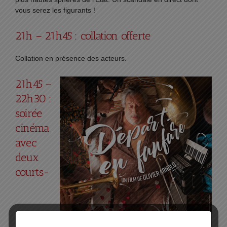
vous serez les figurants !
21h – 21h45 : collation offerte
Collation en présence des acteurs.
21h45 –
22h30 :
soirée
cinéma
avec
deux
courts-