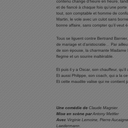
contenu change d’heure en heure, tandi
et de fiancé à chaque fois qu’une porte
tout, son comptable et homme de confian
Martin, le vole avec un culot sans borne e
bonne affaire, sans compter qu’il veut ép
Tous se liguent contre Bertrand Barnier,
de mariage et d’aristocratie… Par ailleur
de son épouse, la charmante Madame Ba
flegme et un sourire inaltérable.
Et puis il y a Oscar, son chauffeur, qu’il
Et aussi Philippe, son coach, qui a la c
Et cette maudite valise qui ne contient j
Une comédie de
Claude Magnier.
Mise en scène par
Antony Mettler
Avec
Virginie Lemoine, Pierre Aucaign
Laedermann.