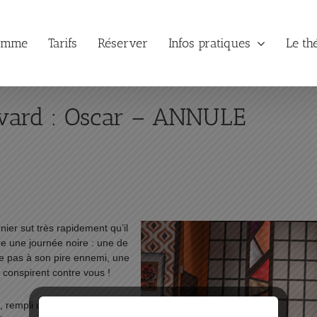
amme
Tarifs
Réserver
Infos pratiques
Le th
evard : Oscar – ANNULE
ier sut très rapidement qu’il
ivre une journée noire : une de
e pas à son pire ennemi, une
 conspirent contre vous !
, rempli de valises dont le