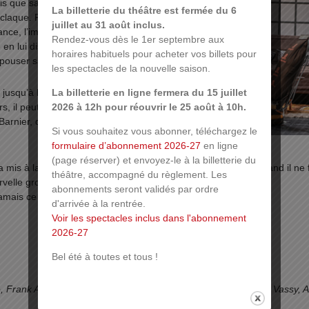
s que sa fille change de tête
La billetterie du théâtre est fermée du 6
 claque. Pour couronner le
juillet au 31 août inclus.
ce, l’impertinent Christian
Rendez-vous dès le 1er septembre aux
n lui disant qu’il fait une
horaires habituels pour acheter vos billets pour
ouser sa fille !
les spectacles de la nouvelle saison.
La billetterie en ligne fermera du 15 juillet
 jusqu’à la bonne, qui rêve
2026 à 12h pour réouvrir le 25 août à 10h.
s, il peut compter sur l’appui
rnier, qui prend tout avec
Si vous souhaitez vous abonner, téléchargez le
formulaire d’abonnement 2026-27
en ligne
(page réserver) et envoyez-le à la billetterie du
 a mis à la porte. Oscar, qui part tout le temps et qui revient quand il ne 
théâtre, accompagné du règlement. Les
ervelle grosse comme un petit pois cassé.
abonnements seront validés par ordre
amais ce qu’il veut !
d'arrivée à la rentrée.
Voir les spectacles inclus dans l'abonnement
2026-27
Bel été à toutes et tous !
e, Frank Arnaudon, Christine Savary, Maeva Bongard, Jacques Vassy,