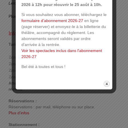
Letourneur, Mélanie Rodriguez, Fabienne Galloux.
2026 à 12h pour réouvrir le 25 août à 10h.
Si vous souhaitez vous abonner, téléchargez le
Plus d’infos sur
www.lesgrandstheatres.com
formulaire d’abonnement 2026-27
en ligne
(page réserver) et envoyez-le à la billetterie du
Infos pratiques :
théâtre, accompagné du règlement. Les
abonnements seront validés par ordre
Tarif :
d'arrivée à la rentrée.
Tarif plein
Voir les spectacles inclus dans l'abonnement
Tarif CE
Tarif Carte Culture
2026-27
Zone 1
40 €
Zone 2
36 €
Bel été à toutes et tous !
Zone 3
24 €
21,60 €
Zone 4
8 €
6,50 €
Attention, les places en
zone 4
sont à
visibilité
réduite
.
Réservations :
Réservations : par mail, téléphone ou sur place.
Plus d’infos
Stationnement :