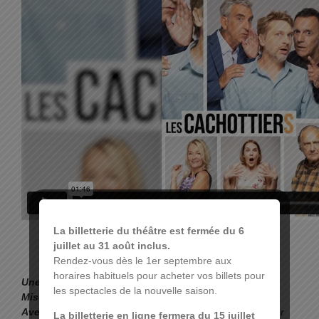
La billetterie du théâtre est fermée du 6
juillet au 31 août inclus.
Rendez-vous dès le 1er septembre aux
horaires habituels pour acheter vos billets pour
Une comédie
de Luc Chaumar.
les spectacles de la nouvelle saison.
Mise en scène
de Olivier Macé.
Avec
Didier Gustin, Thierry Beccaro, Julien Cafaro, Xavier
La billetterie en ligne fermera du 15 juillet