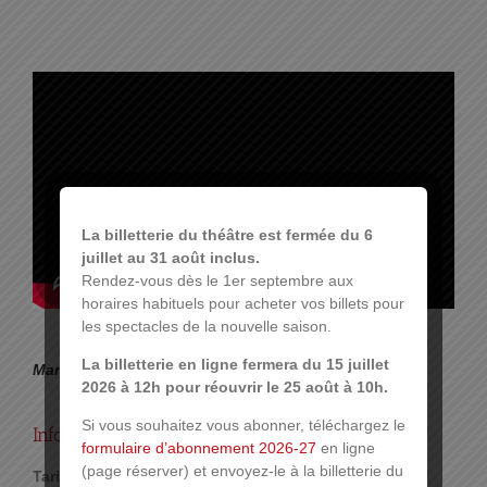
La billetterie du théâtre est fermée du 6
juillet au 31 août inclus.
Rendez-vous dès le 1er septembre aux
horaires habituels pour acheter vos billets pour
les spectacles de la nouvelle saison.
La billetterie en ligne fermera du 15 juillet
Mardi 21 janvier à 20h30 au théâtre de la Sinne.
2026 à 12h pour réouvrir le 25 août à 10h.
Si vous souhaitez vous abonner, téléchargez le
Infos pratiques :
formulaire d’abonnement 2026-27
en ligne
(page réserver) et envoyez-le à la billetterie du
Tarif :