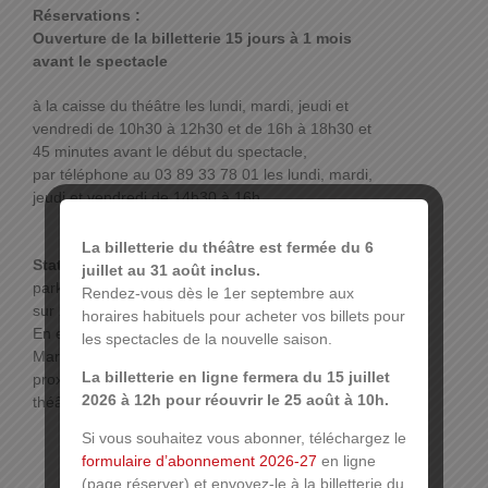
Réservations :
Ouverture de la billetterie 15 jours à 1 mois
avant le spectacle
à la caisse du théâtre les lundi, mardi, jeudi et
vendredi de 10h30 à 12h30 et de 16h à 18h30 et
45 minutes avant le début du spectacle,
par téléphone au 03 89 33 78 01 les lundi, mardi,
jeudi et vendredi de 14h30 à 16h.
La billetterie du théâtre est fermée du 6
Stationnement :
juillet au 31 août inclus.
parking des Maréchaux, ouvert tous les jours 24h
Rendez-vous dès le 1er septembre aux
sur 24h. Forfait 1 € de 19h à 1h et 2 € de 1h à 7h.
horaires habituels pour acheter vos billets pour
En empruntant l’issue piétonne « Cour des
les spectacles de la nouvelle saison.
Maréchaux », la sortie du parking s’effectue à
La billetterie en ligne fermera du 15 juillet
proximité de la place de la Réunion, à deux pas du
2026 à 12h pour réouvrir le 25 août à 10h.
théâtre.
Si vous souhaitez vous abonner, téléchargez le
formulaire d’abonnement 2026-27
en ligne
(page réserver) et envoyez-le à la billetterie du