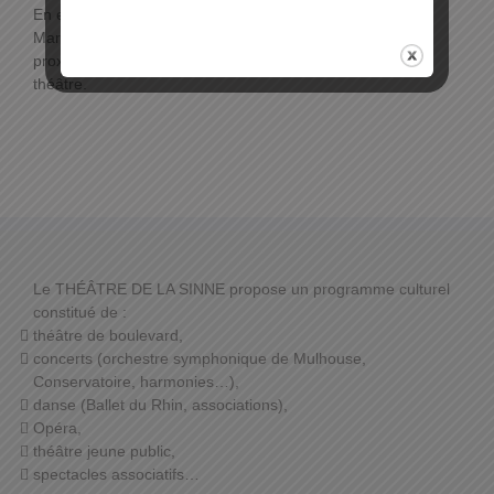
En empruntant l’issue piétonne « Cour des
Maréchaux », la sortie du parking s’effectue à
proximité de la place de la Réunion, à deux pas du
théâtre.
Le THÉÂTRE DE LA SINNE propose un programme culturel
constitué de :
théâtre de boulevard,
concerts (orchestre symphonique de Mulhouse,
Conservatoire, harmonies…),
danse (Ballet du Rhin, associations),
Opéra,
théâtre jeune public,
spectacles associatifs…