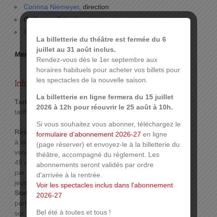
Corinna Niemeyer
, direction
Guillaume Bidar, basson
Odile Heimburger
, soprano, artiste associée
La billetterie du théâtre est fermée du 6
juillet au 31 août inclus.
Mercredi 24 novembre à 17h.
Rendez-vous dès le 1er septembre aux
horaires habituels pour acheter vos billets pour
les spectacles de la nouvelle saison.
Infos pratiques :
La billetterie en ligne fermera du 15 juillet
Tarif :
2026 à 12h pour réouvrir le 25 août à 10h.
tarif unique : 20 €.
Si vous souhaitez vous abonner, téléchargez le
Réservations :
formulaire d’abonnement 2026-27
en ligne
à la caisse du théâtre les lundi, mardi, jeudi et
(page réserver) et envoyez-le à la billetterie du
vendredi de 10h30 à 12h30 et de 16h à 18h30 et
théâtre, accompagné du règlement. Les
45 minutes avant le début du spectacle,
abonnements seront validés par ordre
par téléphone au 03 89 33 78 01 les lundi, mardi,
d'arrivée à la rentrée.
jeudi et vendredi de 14h30 à 16h.
Voir les spectacles inclus dans l'abonnement
Stationnement :
2026-27
parking des Maréchaux, ouvert tous les jours 24h
Bel été à toutes et tous !
sur 24h. Forfait 1 € de 19h à 1h et 2 € de 1h à 7h.