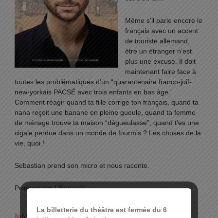
Même s’il parle encore le
français avec un accent
de touriste allemand,
être un étranger n’est
plus une excuse. Il doit
maintenant faire face à
toutes les problématiques d’un “quarantenaire franco-juif-
new-yorkais PACSÉ avec trois enfants en bas âge.”
Comment réagir quand ta fille corrige ton français, quand ta
nana reçoit une banane en pleine gueule, quand ta femme
de ménage trouve ta maison “dégueulasse”, quand t’es une
cigale perdue dans un monde de fourmis ? Les choses de la
vie, quoi !
Sebastian prend son micro et nous raconte.
Proposé par
L’Entrepôt
La billetterie du théâtre est fermée du 6
Infos pratiques :