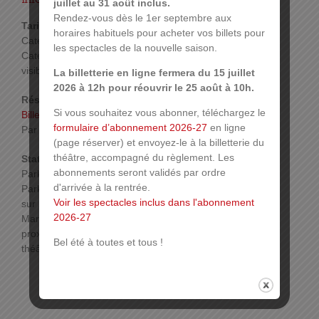
juillet au 31 août inclus.
Rendez-vous dès le 1er septembre aux
Tarif :
horaires habituels pour acheter vos billets pour
Catégorie 1: 30 €
les spectacles de la nouvelle saison.
Catégorie 4: 8 € (2ème et 3ème sur les côtés à
visibilité réduite) – Contacter la billetterie
La billetterie en ligne fermera du 15 juillet
2026 à 12h pour réouvrir le 25 août à 10h.
Réservations :
Si vous souhaitez vous abonner, téléchargez le
Billetterie en ligne
formulaire d’abonnement 2026-27
en ligne
Par téléphone ou sur place.
Plus d’infos
(page réserver) et envoyez-le à la billetterie du
théâtre, accompagné du règlement. Les
Stationnement :
abonnements seront validés par ordre
Parking Réunion : 2 € les 4h,
d'arrivée à la rentrée.
Parking des Maréchaux, ouvert tous les jours 24h
Voir les spectacles inclus dans l'abonnement
sur 24h. En empruntant l’issue piétonne « Cour des
2026-27
Maréchaux », la sortie du parking s’effectue à
proximité de la place de la Réunion, à deux pas du
Bel été à toutes et tous !
théâtre.