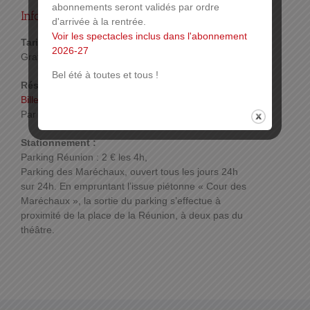
abonnements seront validés par ordre
Infos pratiques :
d'arrivée à la rentrée.
Voir les spectacles inclus dans l'abonnement
Tarif :
2026-27
Gratuit (Réservation obligatoire)
Bel été à toutes et tous !
Réservations :
Billetterie en ligne
Par téléphone ou sur place.
Plus d’infos
Stationnement :
Parking Réunion : 2 € les 4h,
Parking des Maréchaux, ouvert tous les jours 24h
sur 24h. En empruntant l’issue piétonne « Cour des
Maréchaux », la sortie du parking s’effectue à
proximité de la place de la Réunion, à deux pas du
théâtre.