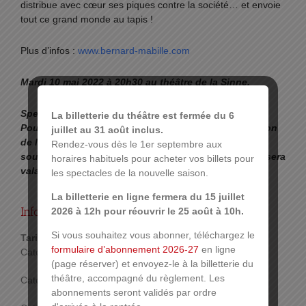
distribue avec cœur ses piques contre la société… et envoie
tout ce grand monde au tapis !
Plus d’infos :
www.bernard-mabille.com
Mardi 10 mai 2022 à 20h30 au théâtre de la Sinne.
Spectacle initialement programmé en 2020 et reporté.
La billetterie du théâtre est fermée du 6
Pour les personnes ayant un billet de la représentation
juillet au 31 août inclus.
de l’an dernier, merci d’informer la billetterie de votre
Rendez-vous dès le 1er septembre aux
souhait de report et de bien conserver votre billet, il sera
horaires habituels pour acheter vos billets pour
valable pour la représentation du 10 mai 2022.
les spectacles de la nouvelle saison.
La billetterie en ligne fermera du 15 juillet
Infos pratiques :
2026 à 12h pour réouvrir le 25 août à 10h.
Si vous souhaitez vous abonner, téléchargez le
Tarif :
formulaire d’abonnement 2026-27
en ligne
Catégorie 1: 40 €
(page réserver) et envoyez-le à la billetterie du
théâtre, accompagné du règlement. Les
Catégorie 2: 36 €
abonnements seront validés par ordre