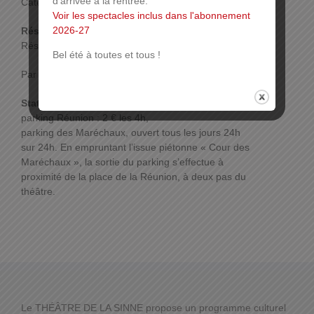
d'arrivée à la rentrée.
Catégorie 3: 24 €
Voir les spectacles inclus dans l'abonnement
2026-27
Réservations :
Réservations :
Billetterie en ligne
Bel été à toutes et tous !
Par mail, téléphone ou sur place.
Plus d’infos
Stationnement :
parking Réunion : 2 € les 4h,
parking des Maréchaux, ouvert tous les jours 24h
sur 24h. En empruntant l’issue piétonne « Cour des
Maréchaux », la sortie du parking s’effectue à
proximité de la place de la Réunion, à deux pas du
théâtre.
Le THÉÂTRE DE LA SINNE propose un programme culturel