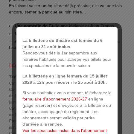
En faisant valser un équilibre déjà précaire, elle va, une fois
encore, semer la panique au ministère…
Une comédie de
Guillaume Mélanie et Jean Franco
Mise en scène de
Guillaume Mélanie
La billetterie du théâtre est fermée du 6
Avec
Philippe Chevallier, Marie-Hélène Lentini, Jennifer
juillet au 31 août inclus.
Lauret, Charlotte Gouillon, Nathan Martin et Lucie Cottin
Rendez-vous dès le 1er septembre aux
horaires habituels pour acheter vos billets pour
Infos pratiques :
les spectacles de la nouvelle saison.
La billetterie en ligne fermera du 15 juillet
Tarif :
2026 à 12h pour réouvrir le 25 août à 10h.
Catégorie 1: 40 €
Catégorie 2: 36 € – Tarif pour les Agents de la ville
Si vous souhaitez vous abonner, téléchargez le
de Mulhouse: 32,40 € (sur présentation d’un
formulaire d’abonnement 2026-27
en ligne
justificatif)
(page réserver) et envoyez-le à la billetterie du
Catégorie 3: 24 € – Tarif pour les Agents de la ville
théâtre, accompagné du règlement. Les
de Mulhouse, détenteurs de la carte CE, CEZAM,
abonnements seront validés par ordre
Pass’temps: 21,60 € (sur présentation d’un
d'arrivée à la rentrée.
justificatif)
Voir les spectacles inclus dans l'abonnement
Catégorie 4: 8 € – Places à visibilité réduite