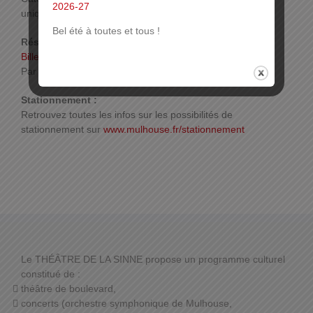
2026-27
uniquement disponibles en billetterie
Bel été à toutes et tous !
Réservations :
Billetterie en ligne
Par téléphone ou sur place.
Plus d’infos
Stationnement :
Retrouvez toutes les infos sur les possibilités de
stationnement sur
www.mulhouse.fr/stationnement
Le THÉÂTRE DE LA SINNE propose un programme culturel
constitué de :
théâtre de boulevard,
concerts (orchestre symphonique de Mulhouse,