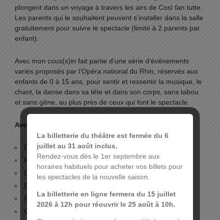
plongent dans un voyage à travers les airs de Così fan tutte.
Les parents qui le souhaitent peuvent s’installer dans la salle
gratuitement pour suivre le spectacle (limité à 2 parents par
enfant).
Avec mon cous(s)in fait partie d’une série d’événements
variés proposés par l’Opéra national du Rhin, réservés aux
enfants de 0 à 15 ans, pour sentir et ressentir la musique, le
chant, la danse dans sa tête et dans son corps, sans tabou
et sans gêne, au plus près de ceux qui font le spectacle.
Avec :
La billetterie du théâtre est fermée du 6
juillet au 31 août inclus.
Direction musicale,
José Miguel Esandi
Rendez-vous dès le 1er septembre aux
Fiordiligi Julie Goussot
horaires habituels pour acheter vos billets pour
Dorabella,
Clara Guillon
les spectacles de la nouvelle saison.
Despina, Claire Péron
La billetterie en ligne fermera du 15 juillet
Ferrando, Tristan Blanchet
2026 à 12h pour réouvrir le 25 août à 10h.
Guglielmo,
Jacob Scharfman