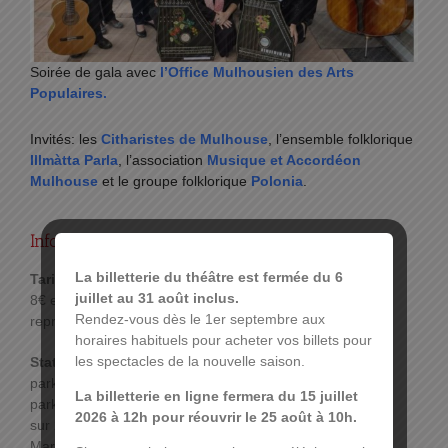
Soirée de gala avec
l’Office Mulhousien des Arts
Populaires.
Invités: les
Citharistes de Mulhouse
, l’ensemble folklorique
Illmàtta Parla
, l’association
Musique et Accordéon
Mulhouse
et le groupe folklorique
Polonia
.
Infos pratiques :
La billetterie du théâtre est fermée du 6
Tarif :
juillet au 31 août inclus.
8€ en
prévente
et 10 € en caisse le soir de la
Rendez-vous dès le 1er septembre aux
représentation
horaires habituels pour acheter vos billets pour
les spectacles de la nouvelle saison.
Stationnement :
parking Réunion : 2 € les 4h,
La billetterie en ligne fermera du 15 juillet
parking des Maréchaux, ouvert tous les jours 24h
2026 à 12h pour réouvrir le 25 août à 10h.
sur 24h. En empruntant l’issue piétonne « Cour des
Maréchaux », la sortie du parking s’effectue à