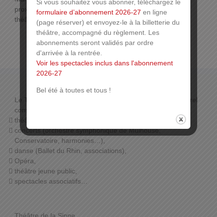
Si vous souhaitez vous abonner, téléchargez le
proximité de la place de la Réunion, à deux pas du
formulaire d’abonnement 2026-27
en ligne
théâtre.
(page réserver) et envoyez-le à la billetterie du
théâtre, accompagné du règlement. Les
abonnements seront validés par ordre
d'arrivée à la rentrée.
Voir les spectacles inclus dans l'abonnement
2026-27
Bel été à toutes et tous !
Le THÉÂTRE DE LA SINNE propose un programme culturel
constitué de :
théâtre de boulevard,
concerts (orchestre symphonique de Mulhouse,
Conservatoire, harmonies…),
danse (Ballet du Rhin, associations),
Opéra,
théâtre jeune public,
spectacles associatifs…
Théâtre de la Sinne