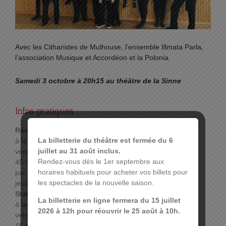
Avec les Citharistes de Mulhouse, l’ensemble Illmata Parla,
l’association Musique et Accordéon et la Polonia.
Samedi 3 octobre à 20h15 au théâtre de la Sinne
Infos pratiques :
Réservations :
La billetterie du théâtre est fermée du 6
à la caisse du théâtre les lundi, mardi, jeudi et
juillet au 31 août inclus.
vendredi de 10h30 à 12h30 et de 16h à 18h30 et
Rendez-vous dès le 1er septembre aux
45 minutes avant le début du spectacle,
horaires habituels pour acheter vos billets pour
par téléphone au 03 89 33 78 01 les lundi, mardi,
les spectacles de la nouvelle saison.
jeudi et vendredi de 14h30 à 16h
Stationnement :
La billetterie en ligne fermera du 15 juillet
à la caisse du théâtre les lundi, mardi, jeudi et
2026 à 12h pour réouvrir le 25 août à 10h.
vendredi de 10h30 à 12h30 et de 16h à 18h30 et
45 minutes avant le début du spectacle,