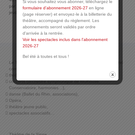
Si vous souhaitez vous abonner, téléchargez le
par téléphone au 03 89 33 78 01 les lundi, mardi,
formulaire d’abonnement 2026-27
en ligne
jeudi et vendredi de 14h30 à 16h
(page réserver) et envoyez-le à la billetterie du
théâtre, accompagné du règlement. Les
abonnements seront validés par ordre
d'arrivée à la rentrée.
Voir les spectacles inclus dans l'abonnement
2026-27
Bel été à toutes et tous !
Le THÉÂTRE DE LA SINNE propose un programme culturel
constitué de :
théâtre de boulevard,
concerts (orchestre symphonique de Mulhouse,
Conservatoire, harmonies…),
danse (Ballet du Rhin, associations),
Opéra,
théâtre jeune public,
spectacles associatifs…
Théâtre de la Sinne