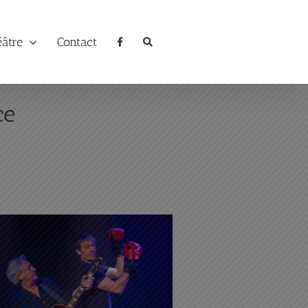
éâtre
Contact
ce