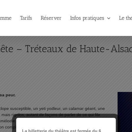
amme
Tarifs
Réserver
Infos pratiques
Le th
ête – Tréteaux de Haute-Alsa
sa peur.
ope susceptible, un yeti yodleur, un calamar géant, une
ais rigolos, autant de façons de parler de ce qui file
a mélodie sur le bord des lèvres. On retrouve Alain Schneider,
t son complice Cyril Dompnier au chant et aux percussions
La billetterie du théâtre est fermée du 6