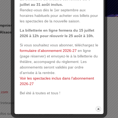
juillet au 31 août inclus.
Rendez-vous dès le 1er septembre aux
horaires habituels pour acheter vos billets pour
les spectacles de la nouvelle saison.
ompnier
La billetterie en ligne fermera du 15 juillet
 Alsace
2026 à 12h pour réouvrir le 25 août à 10h.
Si vous souhaitez vous abonner, téléchargez le
formulaire d’abonnement 2026-27
en ligne
(page réserver) et envoyez-le à la billetterie du
théâtre, accompagné du règlement. Les
abonnements seront validés par ordre
d'arrivée à la rentrée.
Voir les spectacles inclus dans l'abonnement
2026-27
e.com
Bel été à toutes et tous !
: treteaux@mulhouse-alsace.fr ou par tél. au 03 89 66 06 72
nfos sur les possibilités de stationnement sur