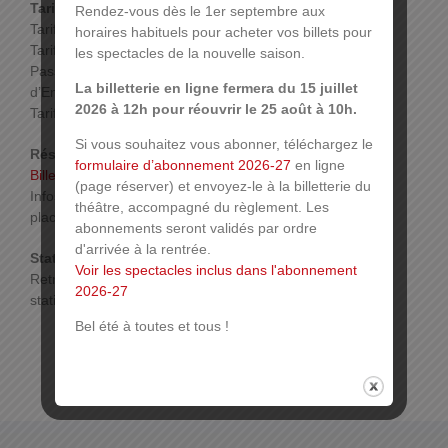
Tarif :
Rendez-vous dès le 1er septembre aux
Tarif plein : 20 €
horaires habituels pour acheter vos billets pour
Tarif Réduit : 15€ (Etudiants, Titulaire Carte
les spectacles de la nouvelle saison.
Pass’Temps, Agents Ville de Mulhouse, Comité
La billetterie en ligne fermera du 15 juillet
d’Entreprise, Demandeurs d’emploi)
2026 à 12h pour réouvrir le 25 août à 10h.
Tarif Enfants de moins de 12 ans : 12€
Si vous souhaitez vous abonner, téléchargez le
Réservations :
formulaire d’abonnement 2026-27
en ligne
Billetterie en ligne
(page réserver) et envoyez-le à la billetterie du
Infos et réservation en ligne, par téléphone ou sur
théâtre, accompagné du règlement. Les
place.
Plus d’infos
abonnements seront validés par ordre
d'arrivée à la rentrée.
Stationnement :
Voir les spectacles inclus dans l'abonnement
Retrouvez toutes les infos sur les possibilités de
2026-27
stationnement sur
www.mulhouse.fr/stationnement
Bel été à toutes et tous !