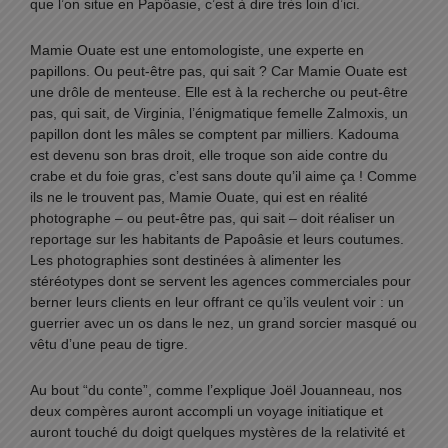
que l’on situe en Papôasie, c’est à dire très loin d’ici.
Mamie Ouate est une entomologiste, une experte en
papillons. Ou peut-être pas, qui sait ? Car Mamie Ouate est
une drôle de menteuse. Elle est à la recherche ou peut-être
pas, qui sait, de Virginia, l’énigmatique femelle Zalmoxis, un
papillon dont les mâles se comptent par milliers. Kadouma
est devenu son bras droit, elle troque son aide contre du
crabe et du foie gras, c’est sans doute qu’il aime ça ! Comme
ils ne le trouvent pas, Mamie Ouate, qui est en réalité
photographe – ou peut-être pas, qui sait – doit réaliser un
reportage sur les habitants de Papoâsie et leurs coutumes.
Les photographies sont destinées à alimenter les
stéréotypes dont se servent les agences commerciales pour
berner leurs clients en leur offrant ce qu’ils veulent voir : un
guerrier avec un os dans le nez, un grand sorcier masqué ou
vêtu d’une peau de tigre.
Au bout “du conte”, comme l’explique Joël Jouanneau, nos
deux compères auront accompli un voyage initiatique et
auront touché du doigt quelques mystères de la relativité et