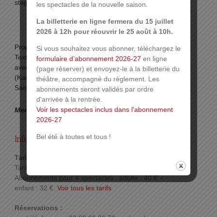
stage de théâtre à l’Université de Yaoundé.
les spectacles de la nouvelle saison.
La billetterie en ligne fermera du 15 juillet
2026 à 12h pour réouvrir le 25 août à 10h.
Proposé par les
Tréteaux de Haute Alsace
Si vous souhaitez vous abonner, téléchargez le
Texte de Joël Jouanneau et Marie-Claire Le Pavec
formulaire d’abonnement 2026-27
en ligne
avec Cathy Aulard (Mamie Ouate) et Etoundi Zeyang
(page réserver) et envoyez-le à la billetterie du
(Kadouma) des Tréteaux de Haute Alsace (Mulhouse)
théâtre, accompagné du règlement. Les
Saison Africa 2020
abonnements seront validés par ordre
d'arrivée à la rentrée.
Voir les spectacles inclus dans l'abonnement
Mercredi 11 mars 15h et dimanche 15 mars à 16h.
2026-27
Bel été à toutes et tous !
Infos pratiques :
Tarif :
Tarifs adulte : 11 € – enfant : 9 €
Abonnements pour 4 spectacles : adulte : 40 € –
enfant : 32 €.
Voir tous les tarifs
Réservations :