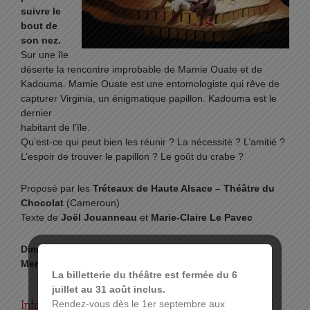
suivre le
bout de
son nez.
Sur une île
déserte la rencontre improbable de Mamie Ouate et de
Kadouma. Mamie Ouate est une entomologiste qui rêve de
capturer Virginia, un énigmatique papillon. Kadouma est le
dernier
habitant de l’île.
Qu’est-ce qui peut bien les réunir ? La nécessité ? L’amitié ?
L’espoir de trouver le papillon ? Le goût du crabe ?
Proposé par les
Tréteaux de Haute Alsace – Théâtre du
Chocolat
(Cameroun)
Texte de
Joël Jouanneau
et
Marie-Claire Le Pavec
Dimanche 16 Novembre 2025 à 16h
Mercredi 19 Novembre 2025 à 15h
La billetterie du théâtre est fermée du 6
juillet au 31 août inclus.
Infos pratiques :
Rendez-vous dès le 1er septembre aux