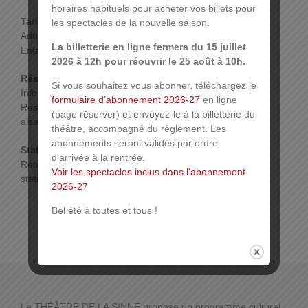
horaires habituels pour acheter vos billets pour
Tarif :
les spectacles de la nouvelle saison.
Adultes : 12€
La billetterie en ligne fermera du 15 juillet
Enfants : 9€
2026 à 12h pour réouvrir le 25 août à 10h.
Réservations :
Si vous souhaitez vous abonner, téléchargez le
Infos :
treteaux-alsace.com
formulaire d’abonnement 2026-27
en ligne
Réservation par mail : treteaux@mulhouse-
(page réserver) et envoyez-le à la billetterie du
alsace.fr ou par tél. au 03 89 66 06 72
théâtre, accompagné du règlement. Les
abonnements seront validés par ordre
Stationnement :
d'arrivée à la rentrée.
Retrouvez toutes les infos sur les possibilités de
Voir les spectacles inclus dans l'abonnement
stationnement sur
www.mulhouse.fr/stationnement
2026-27
Bel été à toutes et tous !
Le THÉÂTRE DE LA SINNE propose un programme culturel