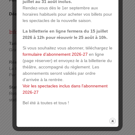
Film en VO sous-titré
juillet au 31 août inclus.
Rendez-vous dès le 1er septembre aux
Déconseillé au moins de 14 ans
horaires habituels pour acheter vos billets pour
les spectacles de la nouvelle saison.
Infos pratiques :
La billetterie en ligne fermera du 15 juillet
2026 à 12h pour réouvrir le 25 août à 10h.
Tarif :
Si vous souhaitez vous abonner, téléchargez le
Gratuit – Réservation obligatoire
formulaire d’abonnement 2026-27
en ligne
(page réserver) et envoyez-le à la billetterie du
Réservations :
théâtre, accompagné du règlement. Les
La billetterie ouvrira en cours de saison
abonnements seront validés par ordre
Par téléphone ou sur place.
Plus d’infos
d'arrivée à la rentrée.
Voir les spectacles inclus dans l'abonnement
Stationnement :
2026-27
Retrouvez toutes les infos sur les possibilités de
stationnement sur
www.mulhouse.fr/stationnement
Bel été à toutes et tous !