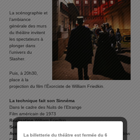
La scénographie et
l’ambiance
générale des murs
du théâtre invitent
les spectateurs à
plonger dans
l’univers du
Slasher.
Puis, à 20h30,
place à la
projection du film l’Éxorciste de William Friedkin.
La technique fait son Sinnéma
Dans le cadre des Nuits de l’Etrange
Film américain de 1973
Réalisation
William Friedkin
Scénario de
William Peter Blatty
Avec
Linda Blair, Ellen Burstyn, Jason Miller, Max Von Sydow
La billetterie du théâtre est fermée du 6