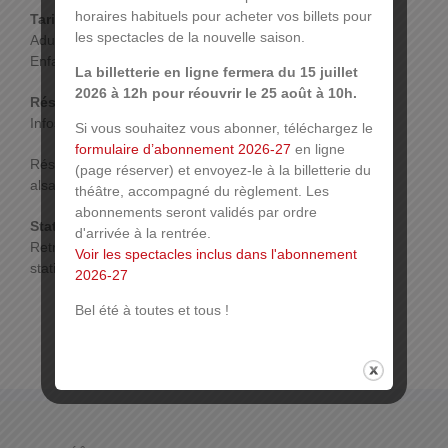
horaires habituels pour acheter vos billets pour
Tarif :
les spectacles de la nouvelle saison.
Adultes : 12€
Enfants : 9€
La billetterie en ligne fermera du 15 juillet
2026 à 12h pour réouvrir le 25 août à 10h.
Réservations :
Infos :
treteaux-alsace.com
Si vous souhaitez vous abonner, téléchargez le
formulaire d’abonnement 2026-27
en ligne
Réservation par mail : treteaux@mulhouse-
(page réserver) et envoyez-le à la billetterie du
alsace.fr ou par tél. au 03 89 66 06 72
théâtre, accompagné du règlement. Les
abonnements seront validés par ordre
Stationnement :
d'arrivée à la rentrée.
Retrouvez toutes les infos sur les possibilités de
Voir les spectacles inclus dans l'abonnement
stationnement sur
www.mulhouse.fr/stationnement
2026-27
Bel été à toutes et tous !