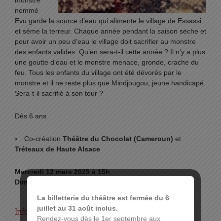
monstre
nommé
Evu garde la source d’eau qui alimente le village de Essassi
et sème la terreur. Chaque année pendant la saison sèche et
pour avoir un peu d’eau le village doit sacrifier au monstre
des enfants valides. Qu’en sera-t-il cette année ? Il n’y a plus
une goutte d’eau et le monstre menace, gronde, crache du
feu. Tous les enfants du village ont été dévorés par le
monstre et il ne reste plus que Mindjougou, jeune handicapé.
Sera-t-il sacrifié à son tour ?
Dès 6 ans
Co-création
Théâtre du Chocolat (Cameroun)
et
Tréteaux de Haute Alsace
Mercredi 12 mars 2025 à 15h
Dimanche 16 mars 2025 à 16h
La billetterie du théâtre est fermée du 6
juillet au 31 août inclus.
Infos pratiques :
Rendez-vous dès le 1er septembre aux