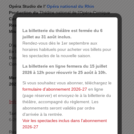
Opéra Studio de l’
Opéra national du Rhin
Production du
Théâtre national de l’Opéra-Comique
Conception musicale
Guillemette Daboval
Responsable musicale
Sandrine Abello
La billetterie du théâtre est fermée du 6
Mise en scène et livret
Barthélémy Fortier
juillet au 31 août inclus.
Rendez-vous dès le 1er septembre aux
D’après des extraits de Jacques Offenbach
horaires habituels pour acheter vos billets pour
En langue française.
les spectacles de la nouvelle saison.
Durée : 1h20 sans entracte.
Conseillé à partir de 8 ans
La billetterie en ligne fermera du 15 juillet
2026 à 12h pour réouvrir le 25 août à 10h.
Mercredi 13 janvier 2027 à 19h et Vendredi 15 janvier
Si vous souhaitez vous abonner, téléchargez le
2027 à 19h
formulaire d’abonnement 2026-27
en ligne
(page réserver) et envoyez-le à la billetterie du
Infos pratiques :
théâtre, accompagné du règlement. Les
abonnements seront validés par ordre
Tarif :
d'arrivée à la rentrée.
6-26€
Voir les spectacles inclus dans l'abonnement
2026-27
Réservations :