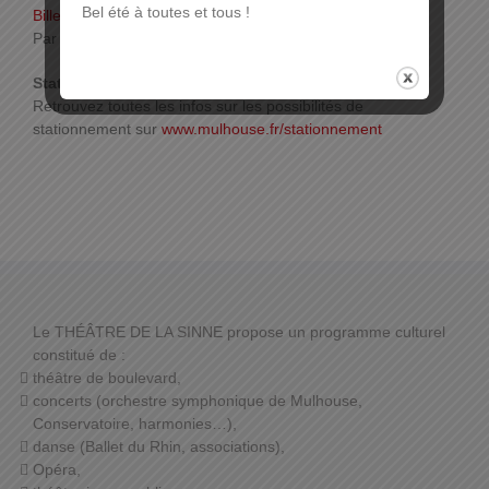
Bel été à toutes et tous !
Billetterie en ligne
Par téléphone ou sur place.
Plus d’infos
Stationnement :
Retrouvez toutes les infos sur les possibilités de
stationnement sur
www.mulhouse.fr/stationnement
Le THÉÂTRE DE LA SINNE propose un programme culturel
constitué de :
théâtre de boulevard,
concerts (orchestre symphonique de Mulhouse,
Conservatoire, harmonies…),
danse (Ballet du Rhin, associations),
Opéra,