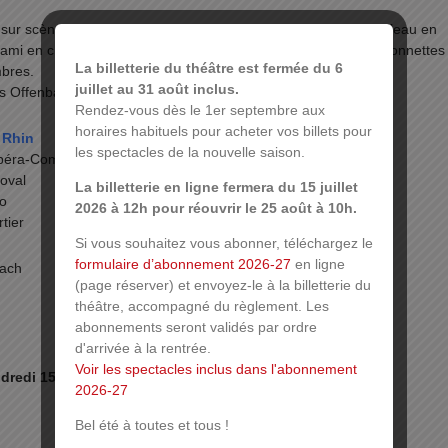
sur scène un théâtre de tréteaux, transformant une bassine d’eau en
gami en chapeau de matelot. Les objets y deviennent des marionnettes 
La billetterie du théâtre est fermée du 6
mbres.
juillet au 31 août inclus.
es Offenbach, à l’enfance et à la puissance de nos rêves.
Rendez-vous dès le 1er septembre aux
horaires habituels pour acheter vos billets pour
 Rhin
les spectacles de la nouvelle saison.
Opéra-Comique
oval
La billetterie en ligne fermera du 15 juillet
lo
2026 à 12h pour réouvrir le 25 août à 10h.
tier
Si vous souhaitez vous abonner, téléchargez le
formulaire d’abonnement 2026-27
en ligne
bach
(page réserver) et envoyez-le à la billetterie du
théâtre, accompagné du règlement. Les
abonnements seront validés par ordre
d'arrivée à la rentrée.
Voir les spectacles inclus dans l'abonnement
dredi 15 janvier 2027 à 19h
2026-27
Bel été à toutes et tous !