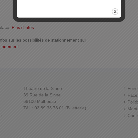
place.
Plus d’infos
nfos sur les possibilités de stationnement sur
ionnement
Théâtre de la Sinne
Foire
39 Rue de la Sinne
Face
68100 Mulhouse
Polit
Tél. : 03 89 33 78 01 (Billetterie)
Menti
,
Cont