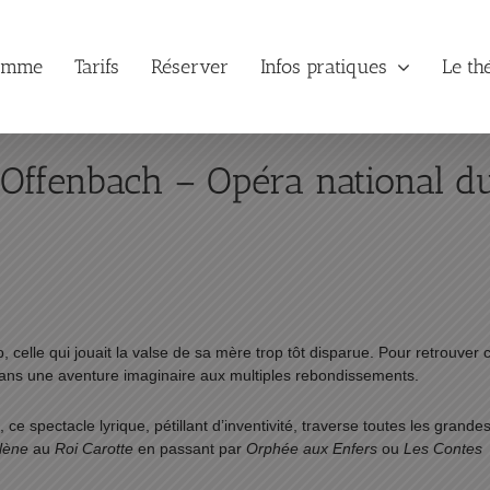
amme
Tarifs
Réserver
Infos pratiques
Le th
’Offenbach – Opéra national d
celle qui jouait la valse de sa mère trop tôt disparue. Pour retrouver 
 dans une aventure imaginaire aux multiples rebondissements.
ce spectacle lyrique, pétillant d’inventivité, traverse toutes les grande
lène
au
Roi Carotte
en passant par
Orphée aux Enfers
ou
Les Contes