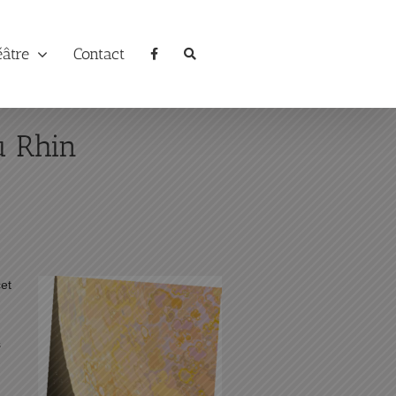
éâtre
Contact
u Rhin
cet
s