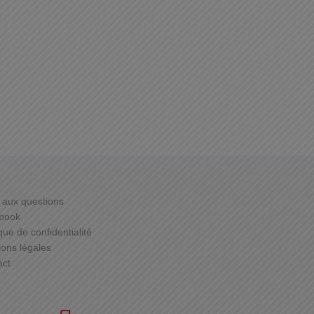
 aux questions
book
ique de confidentialité
ons légales
act