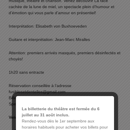
musique, théâtre et chanson. Venez découvrir La face
cachée de la lune de miel, un spectacle plein d’humour et
d’émotion qui vous parle d’amour en présentiel!
Interprétation: Elisabeth von Buxhoeveden
Guitare et interprétation: Jean-Marc Miralles
Attention: premiers arrivés masqués, premiers désinfectés et
choyés!
1h20 sans entracte
Réservation conseillée à l’adresse
fusiblesetdentelles@gmail.com
Billetterie sur place à partir de 18h. Tarif: 10€.
Spectacle dès 12 ans
La billetterie du théâtre est fermée du 6
juillet au 31 août inclus.
Venez nombreux!
Rendez-vous dès le 1er septembre aux
horaires habituels pour acheter vos billets pour