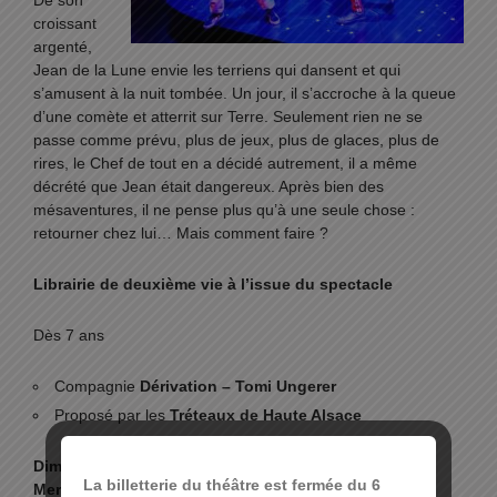
De son
croissant
argenté,
Jean de la Lune envie les terriens qui dansent et qui
s’amusent à la nuit tombée. Un jour, il s’accroche à la queue
d’une comète et atterrit sur Terre. Seulement rien ne se
passe comme prévu, plus de jeux, plus de glaces, plus de
rires, le Chef de tout en a décidé autrement, il a même
décrété que Jean était dangereux. Après bien des
mésaventures, il ne pense plus qu’à une seule chose :
retourner chez lui… Mais comment faire ?
Librairie de deuxième vie à l’issue du spectacle
Dès 7 ans
Compagnie
Dérivation – Tomi Ungerer
Proposé par les
Tréteaux de Haute Alsace
Dimanche 11 Mai 2025 à 16h
La billetterie du théâtre est fermée du 6
Mercredi 14 mai 2025 à 15h