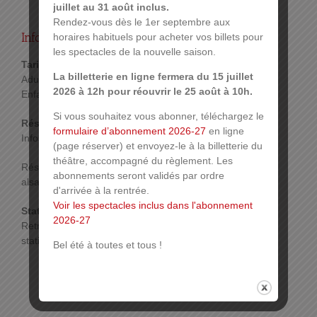
juillet au 31 août inclus.
Rendez-vous dès le 1er septembre aux
Infos pratiques :
horaires habituels pour acheter vos billets pour
les spectacles de la nouvelle saison.
Tarif :
La billetterie en ligne fermera du 15 juillet
Adultes : 12€
2026 à 12h pour réouvrir le 25 août à 10h.
Enfants : 9€
Si vous souhaitez vous abonner, téléchargez le
Réservations :
formulaire d’abonnement 2026-27
en ligne
Infos :
treteaux-alsace.com
(page réserver) et envoyez-le à la billetterie du
théâtre, accompagné du règlement. Les
Réservation par mail : treteaux@mulhouse-
abonnements seront validés par ordre
alsace.fr ou par tél. au 03 89 66 06 72
d'arrivée à la rentrée.
Voir les spectacles inclus dans l'abonnement
Stationnement :
2026-27
Retrouvez toutes les infos sur les possibilités de
stationnement sur
www.mulhouse.fr/stationnement
Bel été à toutes et tous !