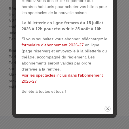
Rendez-vous dès le 1er septembre aux
horaires habituels pour acheter vos billets pour
Réservations :
les spectacles de la nouvelle saison.
Il reste des places à visibilité réduite en catégorie 4
à 8€ ou des strapontins avec un bon visuel en
La billetterie en ligne fermera du 15 juillet
catégorie 3 à 21,60€, places disponibles
2026 à 12h pour réouvrir le 25 août à 10h.
uniquement en billetterie.
Si vous souhaitez vous abonner, téléchargez le
Par téléphone ou sur place.
Plus d’infos
formulaire d’abonnement 2026-27
en ligne
Stationnement :
(page réserver) et envoyez-le à la billetterie du
Parking Réunion : 2 € les 4h,
théâtre, accompagné du règlement. Les
Parking des Maréchaux, ouvert tous les jours 24h
abonnements seront validés par ordre
sur 24h. En empruntant l’issue piétonne « Cour des
d'arrivée à la rentrée.
Maréchaux », la sortie du parking s’effectue à
Voir les spectacles inclus dans l'abonnement
proximité de la place de la Réunion, à deux pas du
2026-27
théâtre.
Bel été à toutes et tous !