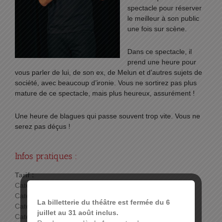
spectacle pour réserver
le meilleur à son public
une fois sur scène.
Dans ce spectacle, il
prend une heure pour
vous parler de lui, de son ex, de Melun et d’autres sujets de
société, avec beaucoup d’ironie. Vous ne sortirez pas plus
mature de ce spectacle, mais plus heureux, assurément !
Une heure de blagues qui passe souvent trop vite. Vous ne
serez pas déçus !
Infos pratiques :
Tarif :
Catégorie 1: 32 €
Catégorie 2: 28 €
La billetterie du théâtre est fermée du 6
Catégorie 3: 24 €
juillet au 31 août inclus.
Catégorie 4 : 8 €