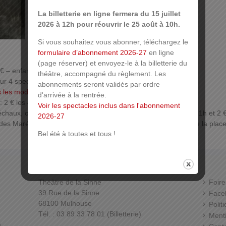
Proposé par les
Tréteaux de Haute Alsace
Dès 6 ans
La billetterie en ligne fermera du 15 juillet
2026 à 12h pour réouvrir le 25 août à 10h.
Si vous souhaitez vous abonner, téléchargez le
formulaire d’abonnement 2026-27
en ligne
(page réserver) et envoyez-le à la billetterie du
 € – enfant : 9 €
théâtre, accompagné du règlement. Les
 4 spectacles : adulte : 40 € – enfant : 32 €
abonnements seront validés par ordre
 les modalités de réservation
d'arrivée à la rentrée.
 2 € les 4h,
Voir les spectacles inclus dans l'abonnement
haux, ouvert tous les jours 24h sur 24h. Forfait 1 € de 19h à 1h et 2 
2026-27
es Maréchaux », la sortie du parking s’effectue à proximité de la plac
Bel été à toutes et tous !
Théâtre de la Sinne
Foire
39 Rue de la Sinne
Face
68100 Mulhouse
Polit
Tél. : 03 89 33 78 01 (Billetterie)
Menti
,