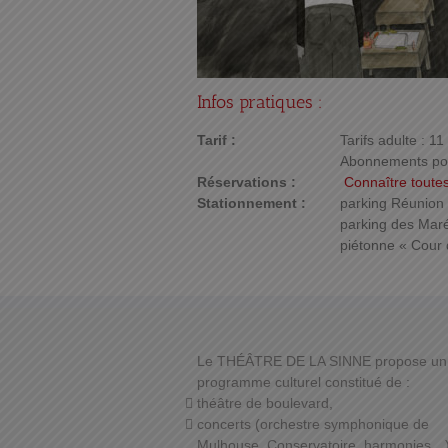
Infos pratiques :
Tarif :
Tarifs adulte : 11
Abonnements pour
Réservations :
Connaître toutes
Stationnement :
parking Réunion :
parking des Maréc
piétonne « Cour d
Le THÉÂTRE DE LA SINNE propose un
programme culturel constitué de :
théâtre de boulevard,
concerts (orchestre symphonique de
Mulhouse, Conservatoire, harmonies…)