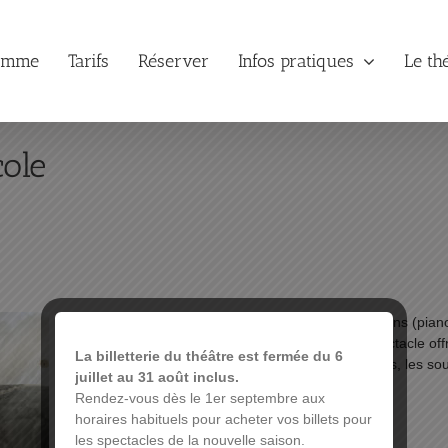
amme
Tarifs
Réserver
Infos pratiques
Le th
cole
Grace à l’instrumentarium étendu de quatre musiciens (piano
synthétiseurs, ukulélé, clarinette, batterie…), le spectacle o
La billetterie du théâtre est fermée du 6
de Prévert, le surréalisme plein d’humour de Desnos, les souv
juillet au 31 août inclus.
et couleurs très contrastées.
Rendez-vous dès le 1er septembre aux
horaires habituels pour acheter vos billets pour
Tant Mieux Prod
les spectacles de la nouvelle saison.