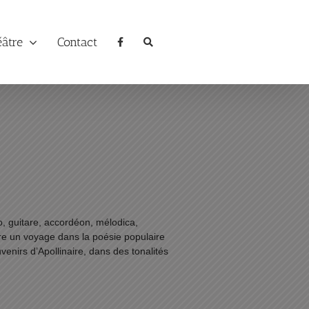
éâtre
Contact
, guitare, accordéon, mélodica,
ffre un voyage dans la poésie populaire
enirs d’Apollinaire, dans des tonalités