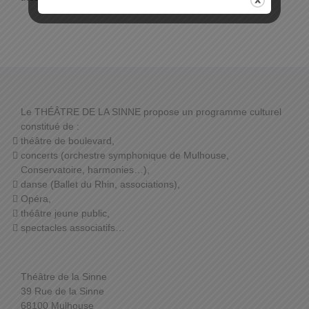
Le THÉÂTRE DE LA SINNE propose un programme culturel
constitué de :
théâtre de boulevard,
concerts (orchestre symphonique de Mulhouse,
Conservatoire, harmonies…),
danse (Ballet du Rhin, associations),
Opéra,
théâtre jeune public,
spectacles associatifs…
Théâtre de la Sinne
39 Rue de la Sinne
68100 Mulhouse