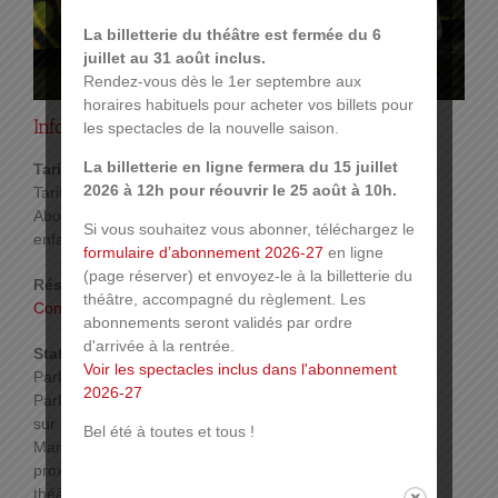
La billetterie du théâtre est fermée du 6
juillet au 31 août inclus.
Rendez-vous dès le 1er septembre aux
horaires habituels pour acheter vos billets pour
Infos pratiques :
les spectacles de la nouvelle saison.
La billetterie en ligne fermera du 15 juillet
Tarif :
2026 à 12h pour réouvrir le 25 août à 10h.
Tarifs adulte : 12 € – enfant : 9 €
Abonnements pour 4 spectacles : adulte : 40 € –
Si vous souhaitez vous abonner, téléchargez le
enfant : 32 €
formulaire d’abonnement 2026-27
en ligne
(page réserver) et envoyez-le à la billetterie du
Réservations :
théâtre, accompagné du règlement. Les
Connaître toutes les modalités de réservation
abonnements seront validés par ordre
d'arrivée à la rentrée.
Stationnement :
Voir les spectacles inclus dans l'abonnement
Parking Réunion : 2 € les 4h,
2026-27
Parking des Maréchaux, ouvert tous les jours 24h
sur 24h. En empruntant l’issue piétonne « Cour des
Bel été à toutes et tous !
Maréchaux », la sortie du parking s’effectue à
proximité de la place de la Réunion, à deux pas du
théâtre.