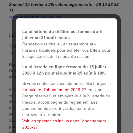
Samedi 15 février à 20h. Renseignements : 06 15 93 32
11
www.orpheon-mulhouse.net
La billetterie du théâtre est fermée du 6
Infos pratiques :
juillet au 31 août inclus.
Rendez-vous dès le 1er septembre aux
Tarif :
horaires habituels pour acheter vos billets pour
Tarif : 12 € – tarif réduit à 10 €.
les spectacles de la nouvelle saison.
Réservations :
La billetterie en ligne fermera du 15 juillet
Ouverture de la billetterie 15 jours à 1 mois
2026 à 12h pour réouvrir le 25 août à 10h.
avant le spectacle
Si vous souhaitez vous abonner, téléchargez le
à la caisse du théâtre les lundi, mardi, jeudi et
formulaire d’abonnement 2026-27
en ligne
vendredi de 10h30 à 12h30 et de 16h à 18h30 et
(page réserver) et envoyez-le à la billetterie du
45 minutes avant le début du spectacle,
théâtre, accompagné du règlement. Les
par téléphone au 03 89 33 78 01 les lundi, mardi,
abonnements seront validés par ordre
jeudi et vendredi de 14h30 à 16h.
d'arrivée à la rentrée.
Stationnement :
Voir les spectacles inclus dans l'abonnement
parking Réunion
: 2 € les 4h, accessible 1h avant
2026-27
le spectacle et jusqu’à 45 minutes après la fin