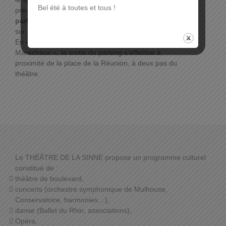
Bel été à toutes et tous !
prévue du spectacle,
parking des Maréchaux
, ouvert tous les jours 24h
sur 24h. Forfait 1 € de 19h à 1h et 2 € de 1h à 7h.
En empruntant l’issue piétonne « Cour des
Maréchaux », la sortie du parking s’effectue à
proximité de la place de la Réunion, à deux pas du
théâtre.
Le THÉÂTRE DE LA SINNE propose un programme culturel
constitué de :
théâtre de boulevard,
concerts (orchestre symphonique de Mulhouse,
Conservatoire, harmonies…),
danse (Ballet du Rhin, associations),
Opéra,