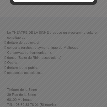
Le THÉÂTRE DE LA SINNE propose un programme culturel
constitué de :
théâtre de boulevard,
concerts (orchestre symphonique de Mulhouse,
Conservatoire, harmonies…),
danse (Ballet du Rhin, associations),
Opéra,
théâtre jeune public,
spectacles associatifs…
Théâtre de la Sinne
39 Rue de la Sinne
68100 Mulhouse
Tél. : 03 89 33 78 01 (Billetterie)