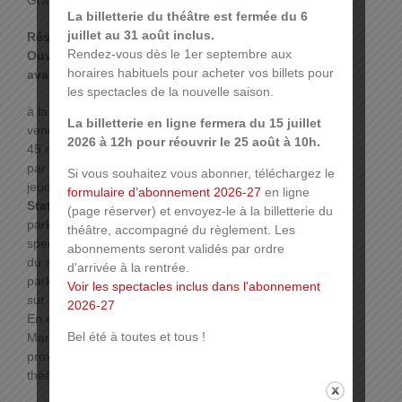
Gratuit
La billetterie du théâtre est fermée du 6
juillet au 31 août inclus.
Réservations :
Rendez-vous dès le 1er septembre aux
Ouverture de la billetterie 15 jours à 1 mois
horaires habituels pour acheter vos billets pour
avant le spectacle
les spectacles de la nouvelle saison.
à la caisse du théâtre les lundi, mardi, jeudi et
La billetterie en ligne fermera du 15 juillet
vendredi de 10h30 à 12h30 et de 16h à 18h30 et
2026 à 12h pour réouvrir le 25 août à 10h.
45 minutes avant le début du spectacle,
par téléphone au 03 89 33 78 01 les lundi, mardi,
Si vous souhaitez vous abonner, téléchargez le
jeudi et vendredi de 14h30 à 16h.
formulaire d’abonnement 2026-27
en ligne
Stationnement :
(page réserver) et envoyez-le à la billetterie du
parking Réunion : 2 € les 4h, accessible 1h avant le
théâtre, accompagné du règlement. Les
spectacle et jusqu’à 45 minutes après la fin prévue
abonnements seront validés par ordre
du spectacle,
d'arrivée à la rentrée.
parking des Maréchaux, ouvert tous les jours 24h
Voir les spectacles inclus dans l'abonnement
sur 24h. Forfait 1 € de 19h à 1h et 2 € de 1h à 7h.
2026-27
En empruntant l’issue piétonne « Cour des
Bel été à toutes et tous !
Maréchaux », la sortie du parking s’effectue à
proximité de la place de la Réunion, à deux pas du
théâtre