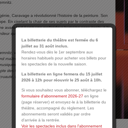
emnitz.
 génie, Caravage a révolutionné l’histoire de la peinture. Son
pe. En ciselant la chair de ses sujets par le contraste des
e avant tout à voir une profondeur humaine sans égale, à la
fondeur qui impose un silence à même de nous faire entendre
La billetterie du théâtre est fermée du 6
juillet au 31 août inclus.
Rendez-vous dès le 1er septembre aux
hemnitz, ville jumelée à Mulhouse où réside le Ballet de l’OnR,
horaires habituels pour acheter vos billets pour
nd maître de la peinture au fil d’un programme musical alliant
les spectacles de la nouvelle saison.
usiques actuelles. Loin de toute intention biographique, sa
pte des forces qui émanent des tableaux du Caravage – la
La billetterie en ligne fermera du 15 juillet
 cruauté, la passion – ainsi que du silence et de la solitude
2026 à 12h pour réouvrir le 25 août à 10h.
Si vous souhaitez vous abonner, téléchargez le
formulaire d’abonnement 2026-27
en ligne
(page réserver) et envoyez-le à la billetterie du
théâtre, accompagné du règlement. Les
abonnements seront validés par ordre
d'arrivée à la rentrée.
Voir les spectacles inclus dans l'abonnement