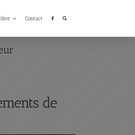
éâtre
Contact
eur
tements de