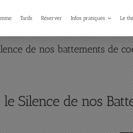
amme
Tarifs
Réserver
Infos pratiques
Le th
ilence de nos battements de co
le Silence de nos Bat