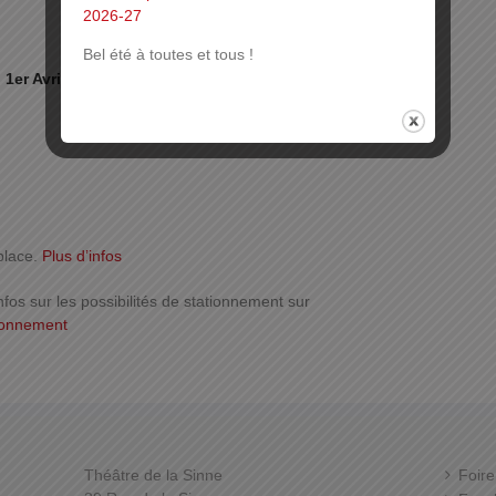
2026-27
Bel été à toutes et tous !
 1er Avril 2026 à 20h
place.
Plus d’infos
nfos sur les possibilités de stationnement sur
ionnement
Théâtre de la Sinne
Foire