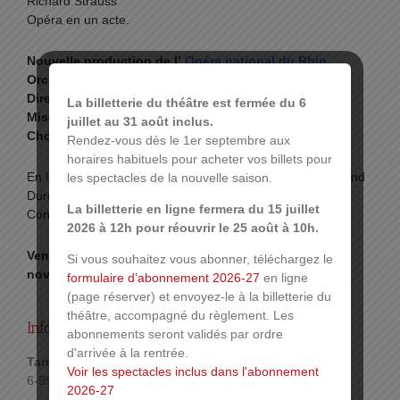
Richard Strauss
Opéra en un acte.
Nouvelle production de l’
Opéra national du Rhin
Orchestre National de Mulhouse
Direction musicale
Christoph Koncz
La billetterie du théâtre est fermée du 6
Mise en scène
Myriam Marzouki
juillet au 31 août inclus.
Chorégraphie
Jean-François Kessler
Rendez-vous dès le 1er septembre aux
horaires habituels pour acheter vos billets pour
En langue allemande, sur-titrage en français et en allemand
les spectacles de la nouvelle saison.
Durée 2h50 entracte compris
La billetterie en ligne fermera du 15 juillet
Conseillé à partir de 10 ans
2026 à 12h pour réouvrir le 25 août à 10h.
Vendredi 20 novembre 2026 à 20h et Dimanche 22
Si vous souhaitez vous abonner, téléchargez le
novembre 2026 à 15h
formulaire d’abonnement 2026-27
en ligne
(page réserver) et envoyez-le à la billetterie du
théâtre, accompagné du règlement. Les
Infos pratiques :
abonnements seront validés par ordre
d'arrivée à la rentrée.
Tarif :
Voir les spectacles inclus dans l'abonnement
6-99€
2026-27