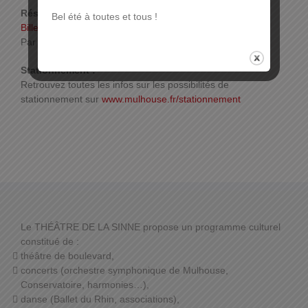
Réservations :
Bel été à toutes et tous !
Billetterie en ligne
Par téléphone ou sur place.
Plus d’infos
Stationnement :
Retrouvez toutes les infos sur les possibilités de
stationnement sur
www.mulhouse.fr/stationnement
Le THÉÂTRE DE LA SINNE propose un programme culturel
constitué de :
théâtre de boulevard,
concerts (orchestre symphonique de Mulhouse,
Conservatoire, harmonies…),
danse (Ballet du Rhin, associations),