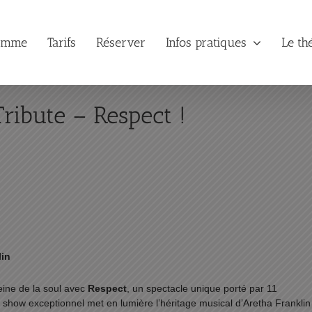
amme
Tarifs
Réserver
Infos pratiques
Le th
Tribute – Respect !
lin
reine de la soul avec
Respect
, un spectacle unique porté par 11
 show exceptionnel met en lumière l’héritage musical d’Aretha Franklin