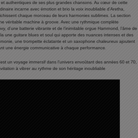
es et authentiques de ses plus grandes chansons. Au cœur de cette
inaire incarne avec émotion et brio la voix inoubliable d’Aretha,
richissent chaque morceau de leurs harmonies sublimes. La section
ne véritable machine à groove. Avec une rythmique complète
y, d’une batterie vibrante et de l’inimitable orgue Hammond, l’âme de
ela une guitare blues et soul qui apporte des nuances intenses et des
harmonie, une trompette éclatante et un saxophone chaleureux ajoutent
fflant une énergie communicative à chaque performance.
 c’est un voyage immersif dans l’univers envoûtant des années 60 et 70
nvitation à vibrer au rythme de son héritage inoubliable