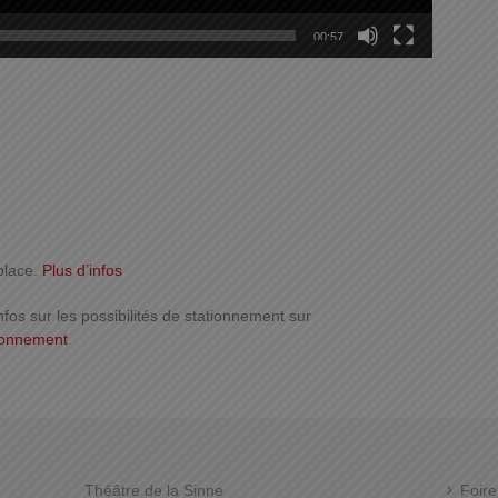
00:57
place.
Plus d’infos
nfos sur les possibilités de stationnement sur
ionnement
Théâtre de la Sinne
Foire