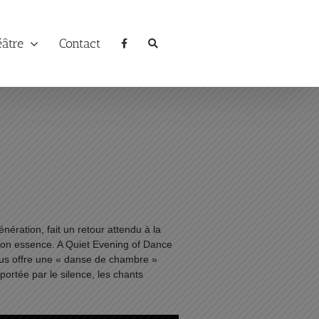
éâtre
Contact
ration, fait un retour attendu à la
son essence. A Quiet Evening of Dance
 nous offre une « danse de chambre »
rtée par le silence, les chants