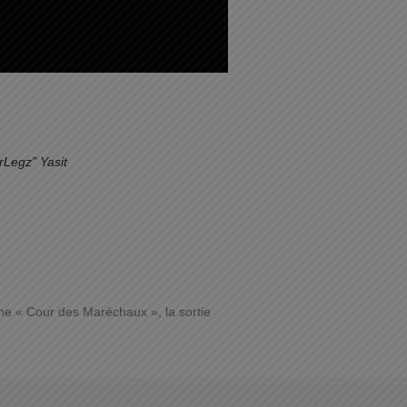
rLegz” Yasit
ne « Cour des Maréchaux », la sortie