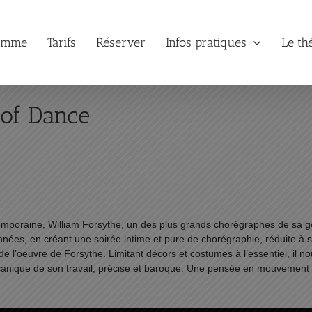
amme
Tarifs
Réserver
Infos pratiques
Le th
 of Dance
poraine, William Forsythe, un des plus grands chorégraphes de sa géné
ées, en créant une soirée intime et pure de chorégraphie, réduite à 
 de l’oeuvre de Forsythe. Limitant décors et costumes à l’essentiel, il
anique de son travail, précise et baroque. Une pensée en mouvement po