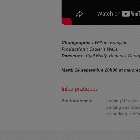
Chorégraphie :
William Forsythe
Production :
Sadler’s Wells
Danseurs :
Cyril Baldy, Roderick Georg
Mardi 14 septembre 20h00 et mercred
Infos pratiques :
Stationnement :
parking Réunion :
parking des Maré
du parking s’effe