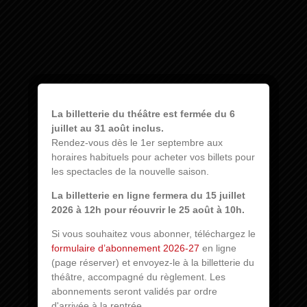
La billetterie du théâtre est fermée du 6
juillet au 31 août inclus.
Rendez-vous dès le 1er septembre aux
horaires habituels pour acheter vos billets pour
les spectacles de la nouvelle saison.
La billetterie en ligne fermera du 15 juillet
2026 à 12h pour réouvrir le 25 août à 10h.
Si vous souhaitez vous abonner, téléchargez le
formulaire d’abonnement 2026-27
en ligne
(page réserver) et envoyez-le à la billetterie du
théâtre, accompagné du règlement. Les
abonnements seront validés par ordre
d'arrivée à la rentrée.