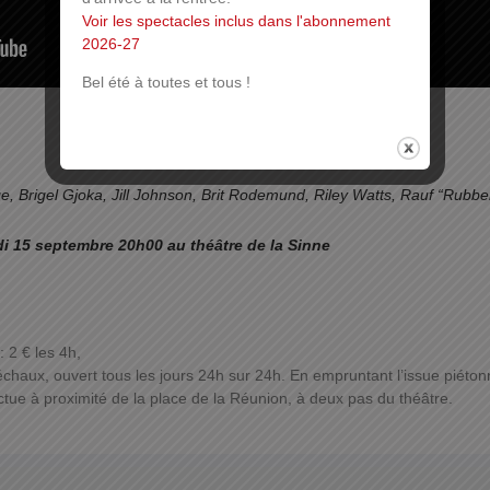
Voir les spectacles inclus dans l'abonnement
2026-27
Bel été à toutes et tous !
e, Brigel Gjoka, Jill Johnson, Brit Rodemund, Riley Watts, Rauf “Rubbe
i 15 septembre 20h00 au théâtre de la Sinne
 2 € les 4h,
chaux, ouvert tous les jours 24h sur 24h. En empruntant l’issue piéton
ctue à proximité de la place de la Réunion, à deux pas du théâtre.